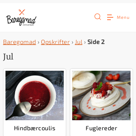
G
å
Menu
t
i
Baregomad
›
Opskrifter
›
Jul
›
Side 2
l
i
Jul
n
d
h
o
l
d
e
Hindbærcoulis
Fuglereder
t