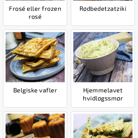
Frosé eller frozen
Rødbedetzatziki
rosé
Belgiske vafler
Hjemmelavet
hvidløgssmør