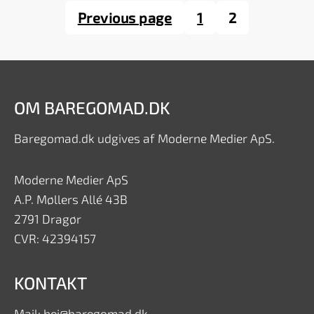
Previous page
1
2
OM BAREGOMAD.DK
Baregomad.dk udgives af Moderne Medier ApS.
Moderne Medier ApS
A.P. Møllers Allé 43B
2791 Dragør
CVR: 42394157
KONTAKT
Mail: hej@baregomad.dk