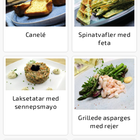
Canelé
Spinatvafler med
feta
Laksetatar med
sennepsmayo
Grillede asparges
med rejer