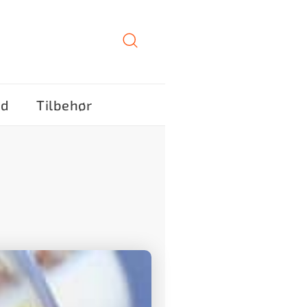
ød
Tilbehør