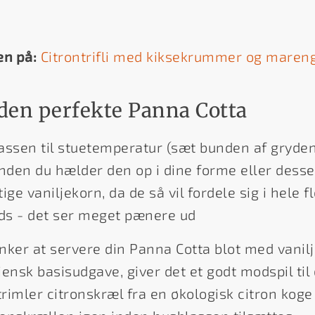
en på:
Citrontrifli med kiksekrummer og maren
den perfekte Panna Cotta
ssen til stuetemperatur (sæt bunden af gryden i
nden du hælder den op i dine forme eller desser
ige vaniljekorn, da de så vil fordele sig i hele 
nds - det ser meget pænere ud
nker at servere din Panna Cotta blot med vanil
liensk basisudgave, giver det et godt modspil til
trimler citronskræl fra en økologisk citron kog