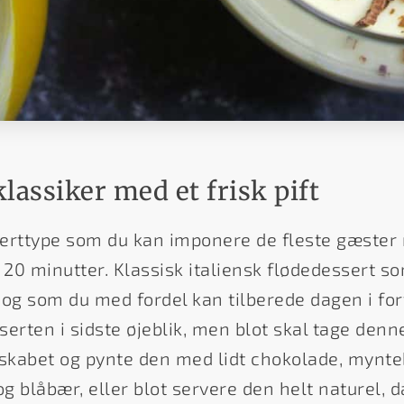
lassiker med et frisk pift
serttype som du kan imponere de fleste gæster
0 minutter. Klassisk italiensk flødedessert som 
og som du med fordel kan tilberede dagen i forv
serten i sidste øjeblik, men blot skal tage de
eskabet og pynte den med lidt chokolade, mynte
 blåbær, eller blot servere den helt naturel, d