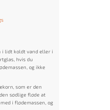
gs
 lidt koldt vand eller i
tglas, hvis du
flødemassen, og ikke
jekorn, som er den
 den sødlige fløde at
e med i flødemassen, og