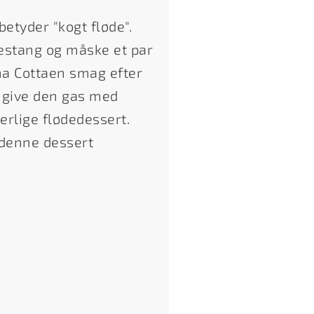
etyder "kogt fløde".
ljestang og måske et par
nna Cottaen smag efter
at give den gas med
erlige flødedessert.
 denne dessert