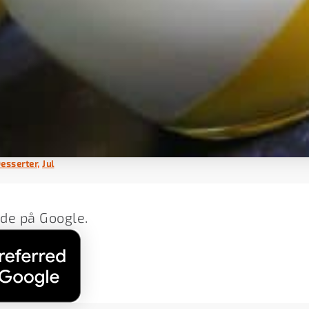
esserter
,
Jul
lde på Google.