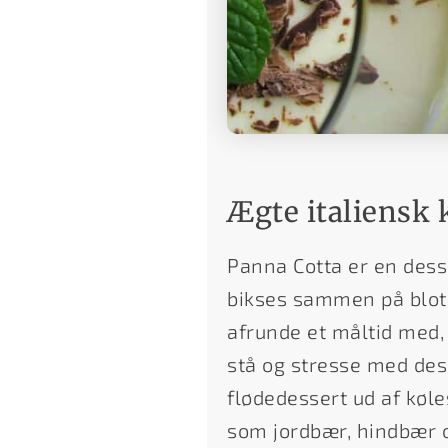
Ægte italiensk k
Panna Cotta er en des
bikses sammen på blot 2
afrunde et måltid med, 
stå og stresse med des
flødedessert ud af køl
som jordbær, hindbær og