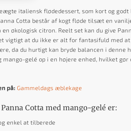
ægte italiensk flødedessert, som kort og godt b
Panna Cotta består af kogt fløde tilsæt en vani
a en økologisk citron. Reelt set kan du give Pa
t vigtigt at du ikke er alt for fantasifuld med 
re, da du hurtigt kan bryde balancen i denne h
og mango-gelé op i en højere enhed, hvilket gør
en på:
Gammeldags æblekage
 Panna Cotta med mango-gelé er:
g enkel at tilberede