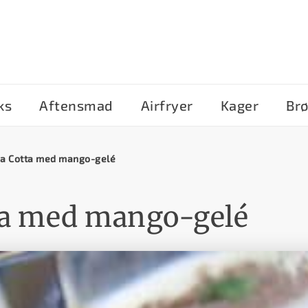
ks
Aftensmad
Airfryer
Kager
Br
a Cotta med mango-gelé
ta med mango-gelé