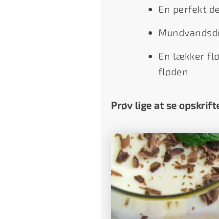
En perfekt d
Mundvandsdr
En lækker fl
fløden
Prøv lige at se opskrift