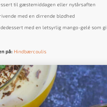
essert til gæstemiddagen eller nytårsaften
ivende med en dirrende blødhed
ødedessert med en letsyrlig mango-gelé som giv
en på:
Hindbærcoulis