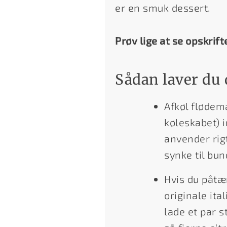
er en smuk dessert.
Prøv lige at se opskrift
Sådan laver du 
Afkøl flødema
køleskabet) i
anvender rigt
synke til bu
Hvis du påtæ
originale ita
lade et par s