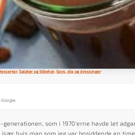
Desserter
,
Salater og tilbehør
,
Sovs, dip og dressinger
å Google.
a-generationen, som i 1970'erne havde let adgan
 især hvis man som jeg var bosiddende en time