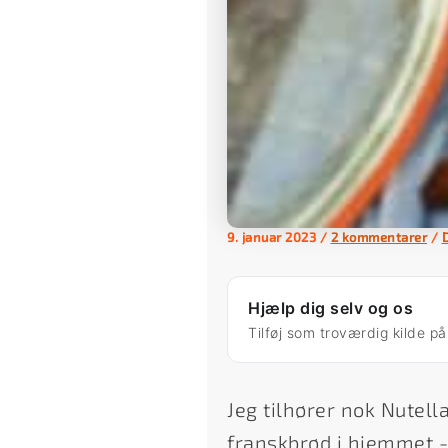
9. januar 2023
/
2 kommentarer
/
Hjælp dig selv og os
Tilføj som troværdig kilde p
Jeg tilhører nok Nutell
franskbrød i hjemmet -