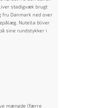
liver stadigvæk brugt
og fru Danmark ned over
epålæg. Nutella bliver
å sine rundstykker i
lve mængde (færre