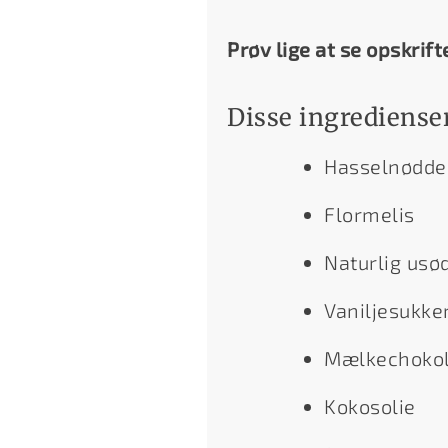
Prøv lige at se opskrift
Disse ingredienser
Hasselnødde
Flormelis
Naturlig usø
Vaniljesukke
Mælkechoko
Kokosolie