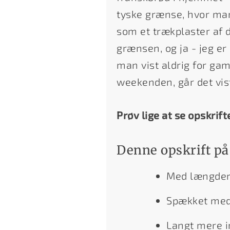
tyske grænse, hvor man
som et trækplaster af 
grænsen, og ja - jeg er
man vist aldrig for ga
weekenden, går det vist
Prøv lige at se opskrift
Denne opskrift på
Med længder 
Spækket med
Langt mere 