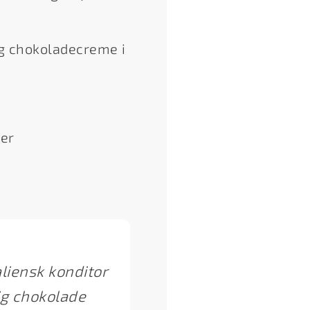
g chokoladecreme i
ger
aliensk konditor
ig chokolade