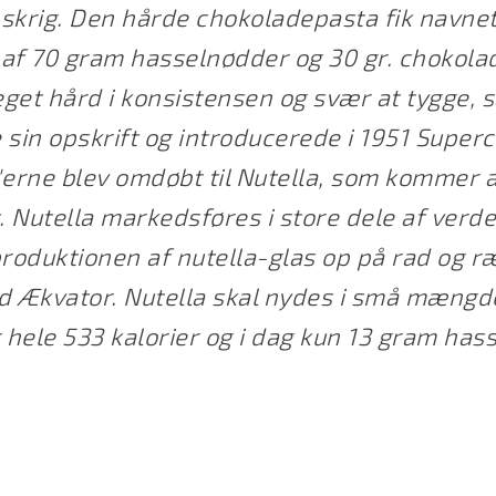
skrig. Den hårde chokoladepasta fik navnet
t af 70 gram hasselnødder og 30 gr. chokola
get hård i konsistensen og svær at tygge, s
 sin opskrift og introducerede i 1951 Super
'erne blev omdøbt til Nutella, som kommer 
. Nutella markedsføres i store dele af verde
produktionen af nutella-glas op på rad og r
d Ækvator. Nutella skal nydes i små mængd
hele 533 kalorier og i dag kun 13 gram has