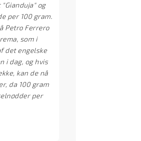
 "Gianduja" og
de per 100 gram.
å Petro Ferrero
crema, som i
af det engelske
n i dag, og hvis
ække, kan de nå
er, da 100 gram
selnødder per