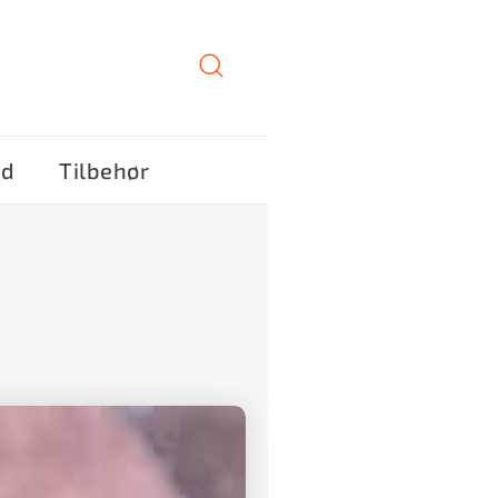
ød
Tilbehør