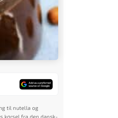
g til nutella og
s kørsel fra den dansk-