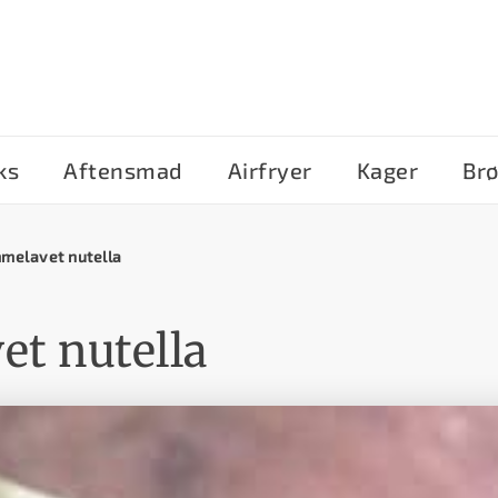
ks
Aftensmad
Airfryer
Kager
Br
melavet nutella
t nutella