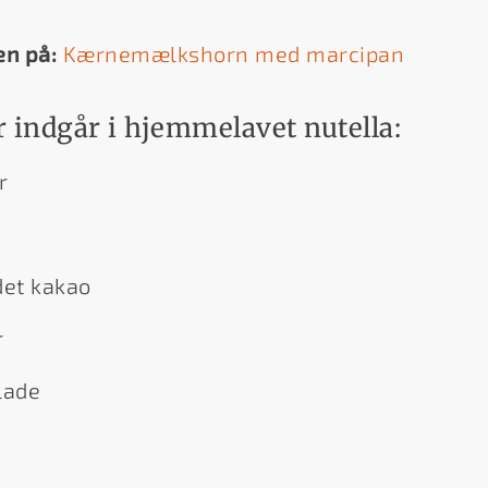
en på:
Kærnemælkshorn med marcipan
 indgår i hjemmelavet nutella:
r
det kakao
r
lade