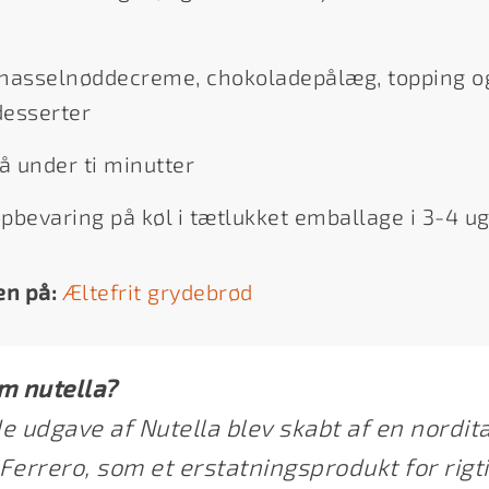
hasselnøddecreme, chokoladepålæg, topping o
desserter
å under ti minutter
opbevaring på køl i tætlukket emballage i 3-4 u
en på:
Æltefrit grydebrød
m nutella?
e udgave af Nutella blev skabt af en nordit
Ferrero, som et erstatningsprodukt for rigt