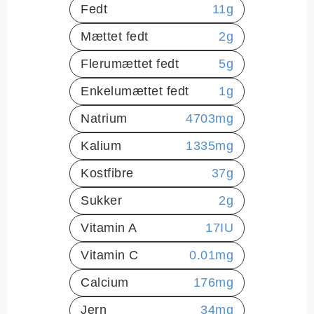
Fedt
11
g
Mættet fedt
2
g
Flerumættet fedt
5
g
Enkelumættet fedt
1
g
Natrium
4703
mg
Kalium
1335
mg
Kostfibre
37
g
Sukker
2
g
Vitamin A
17
IU
Vitamin C
0.01
mg
Calcium
176
mg
Jern
34
mg