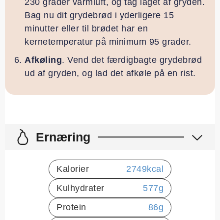
230 grader varmluft, og tag låget af gryden.
Bag nu dit grydebrød i yderligere 15
minutter eller til brødet har en
kernetemperatur på minimum 95 grader.
Afkøling
. Vend det færdigbagte grydebrød
ud af gryden, og lad det afkøle på en rist.
Ernæring
Kalorier
2749
kcal
Kulhydrater
577
g
Protein
86
g