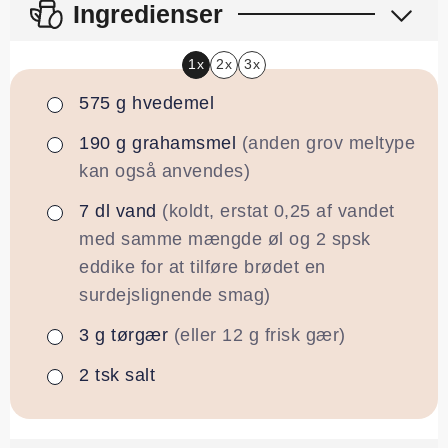
Ingredienser
1x
2x
3x
575
g
hvedemel
▢
190
g
grahamsmel
(anden grov meltype
▢
kan også anvendes)
7
dl
vand
(koldt, erstat 0,25 af vandet
▢
med samme mængde øl og 2 spsk
eddike for at tilføre brødet en
surdejslignende smag)
3
g
tørgær
(eller 12 g frisk gær)
▢
2
tsk
salt
▢