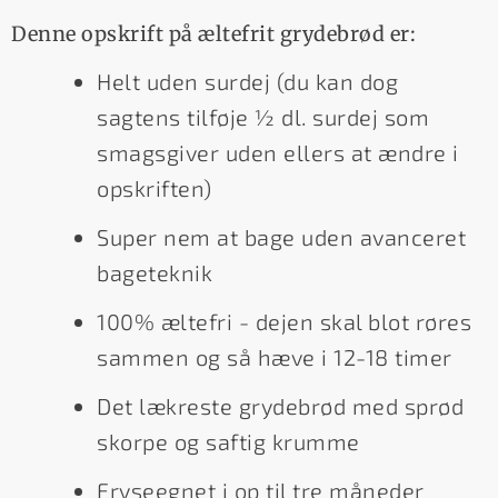
Denne opskrift på æltefrit grydebrød er:
Helt uden surdej (du kan dog
sagtens tilføje ½ dl. surdej som
smagsgiver uden ellers at ændre i
opskriften)
Super nem at bage uden avanceret
bageteknik
100% æltefri - dejen skal blot røres
sammen og så hæve i 12-18 timer
Det lækreste grydebrød med sprød
skorpe og saftig krumme
Fryseegnet i op til tre måneder