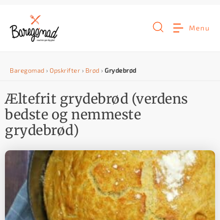
G
å
Menu
t
i
Baregomad
›
Opskrifter
›
Brød
›
Grydebrød
l
i
Æltefrit grydebrød (verdens
n
bedste og nemmeste
d
grydebrød)
h
o
l
d
e
t