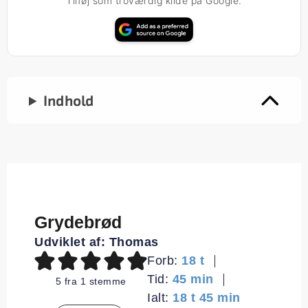
Tilføj som troværdig kilde på Google.
Indhold
Grydebrød
Udviklet af:
Thomas
timer
Forb:
18
t
minutter
Tid:
45
min
5
fra 1 stemme
timer
minutter
Ialt:
18
t
45
min