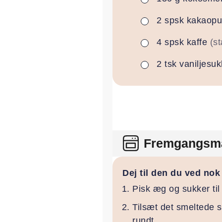
2
spsk
kakaopu
▢
4
spsk
kaffe
(s
▢
2
tsk
vaniljesuk
▢
Fremgangsm
Dej til den du ved nok
Pisk æg og sukker til
Tilsæt det smeltede s
rundt.