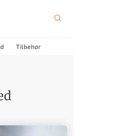
ød
Tilbehør
ed