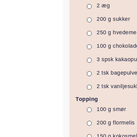
2
æg
▢
200
g
sukker
▢
250
g
hvedeme
▢
100
g
chokolad
▢
3
spsk
kakaopu
▢
2
tsk
bagepulve
▢
2
tsk
vaniljesuk
▢
Topping
100
g
smør
▢
200
g
flormelis
▢
150
g
kokosme
▢