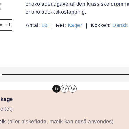
chokoladeudgave af den klassiske drøm
chokolade-kokostopping.
orit
Antal:
10
Ret:
Kager
Køkken:
Dansk
1x
2x
3x
 kage
eltet)
lk
(eller piskefløde, mælk kan også anvendes)