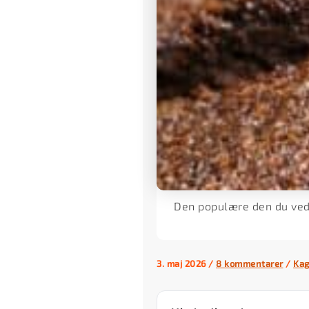
Den populære den du ved
3. maj 2026
/
8 kommentarer
/
Kag