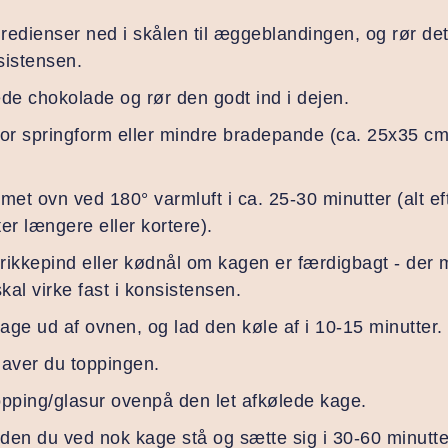
gredienser ned i skålen til æggeblandingen, og rør det 
sistensen.
de chokolade og rør den godt ind i dejen.
tor springform eller mindre bradepande (ca. 25x35 c
met ovn ved 180° varmluft i ca. 25-30 minutter (alt e
er længere eller kortere).
rikkepind eller kødnål om kagen er færdigbagt - der 
al virke fast i konsistensen.
ge ud af ovnen, og lad den køle af i 10-15 minutter.
laver du toppingen.
opping/glasur ovenpå den let afkølede kage.
den du ved nok kage stå og sætte sig i 30-60 minutte