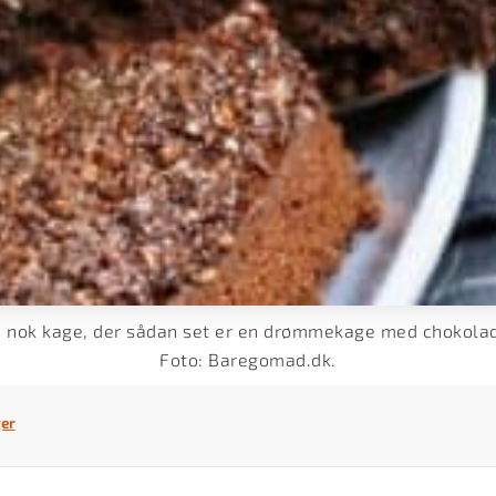
 nok kage, der sådan set er en drømmekage med chokolad
Foto: Baregomad.dk.
er