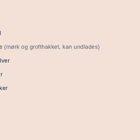
l
e
(mørk og grofthakket, kan undlades)
lver
r
ker
l