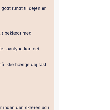
godt rundt til dejen er
m.) beklædt med
fter ovntype kan det
må ikke hænge dej fast
r inden den skæres ud i