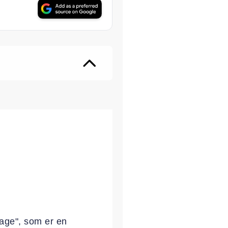
ter
kage", som er en