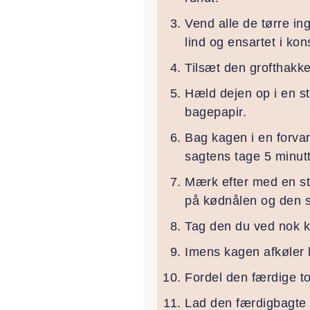
Vend alle de tørre in
lind og ensartet i kon
Tilsæt den grofthakke
Hæld dejen op i en s
bagepapir.
Bag kagen i en forvar
sagtens tage 5 minutt
Mærk efter med en st
på kødnålen og den sk
Tag den du ved nok ka
Imens kagen afkøler 
Fordel den færdige t
Lad den færdigbagte 