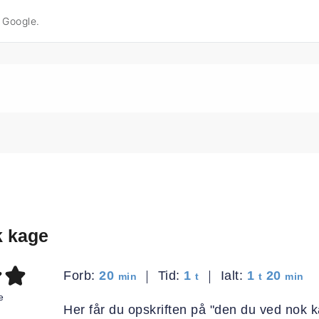
å Google.
k kage
minutter
time
time
minut
Forb:
20
Tid:
1
Ialt:
1
20
min
t
t
min
e
Her får du opskriften på "den du ved nok 