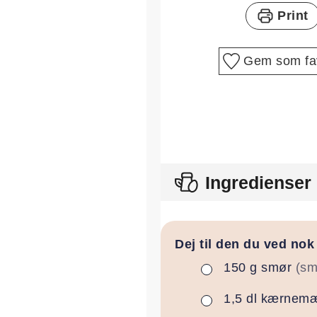
Print
Gem som fav
Ingredienser
Dej til den du ved nok
150
g
smør
(sm
▢
1,5
dl
kærnemæ
▢