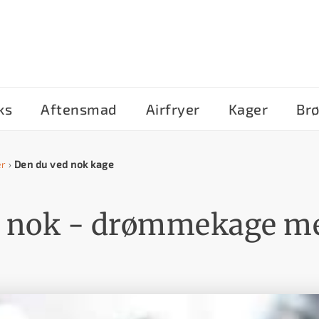
ks
Aftensmad
Airfryer
Kager
Br
er
›
Den du ved nok kage
d nok - drømmekage m