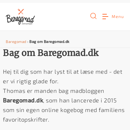
G
å
Menu
t
i
Baregomad
›
Bag om Baregomad.dk
l
Bag om Baregomad.dk
i
n
Hej til dig som har lyst til at læse med - det
d
er vi rigtig glade for.
h
Thomas er manden bag madbloggen
o
Baregomad.dk
, som han lancerede i 2015
l
som sin egen online kogebog med familiens
d
favoritopskrifter.
e
t