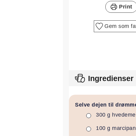
Print
Gem som fav
Ingredienser
Selve dejen til drøm
300
g
hvedeme
▢
100
g
marcipan
▢