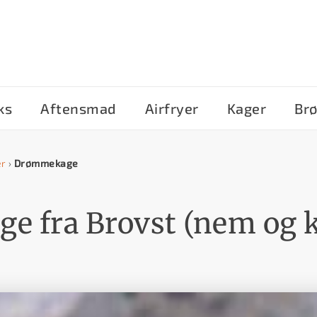
ks
Aftensmad
Airfryer
Kager
Br
er
›
Drømmekage
 fra Brovst (nem og k