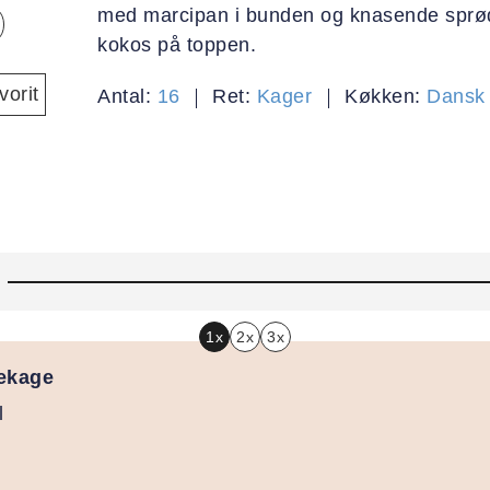
med marcipan i bunden og knasende sprød
kokos på toppen.
orit
Antal:
16
Ret:
Kager
Køkken:
Dansk
1x
2x
3x
mekage
l