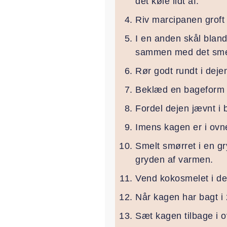
det køle lidt af.
Riv marcipanen groft 
I en anden skål blan
sammen med det sme
Rør godt rundt i dejen
Beklæd en bageform 
Fordel dejen jævnt i 
Imens kagen er i ovne
Smelt smørret i en gr
gryden af varmen.
Vend kokosmelet i de
Når kagen har bagt i 
Sæt kagen tilbage i o