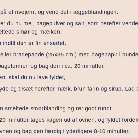
på et rivejern, og vend det i æggeblandingen.
der du nu mel, bagepulver og salt, som herefter ven
ltede smør og mælken.
 indtil den er fin ensartet.
eller bradepande (25x35 cm.) med bagepapir i bunde
bageformen og bag den i ca. 20 minutter.
n, skal du nu lave fyldet,
yde og tilsæt herefter mælk, brun farin og sirup. Lad
n smeltede smørblanding og rør godt rundt.
20 minutter tages kagen ud af ovnen, og fyldet forde
vnen og bag den færdig i yderligere 8-10 minutter.