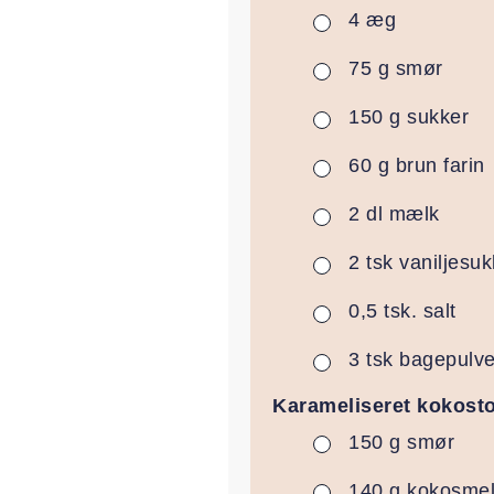
4
æg
▢
75
g
smør
▢
150
g
sukker
▢
60
g
brun farin
▢
2
dl
mælk
▢
2
tsk
vaniljesuk
▢
0,5
tsk.
salt
▢
3
tsk
bagepulve
▢
Karameliseret kokost
150
g
smør
▢
140
g
kokosme
▢