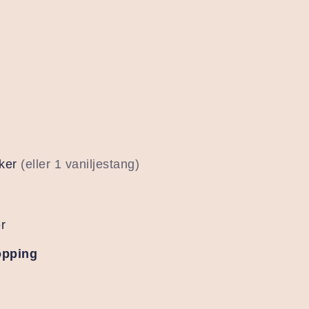
ker
(eller 1 vaniljestang)
r
opping
l