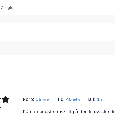
å Google.
minutter
minutter
time
Forb:
15
Tid:
45
Ialt:
1
min
min
t
e
Få den bedste opskrift på den klassiske 