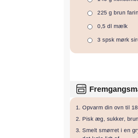
225
g
brun fari
▢
0,5
dl
mælk
▢
3
spsk
mørk si
▢
Fremgangsm
Opvarm din ovn til 18
Pisk æg, sukker, brun 
Smelt smørret i en gr