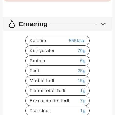
Ernæring
Kalorier
555
kcal
Kulhydrater
79
g
Protein
6
g
Fedt
25
g
Mættet fedt
15
g
Flerumættet fedt
1
g
Enkelumættet fedt
7
g
Transfedt
1
g