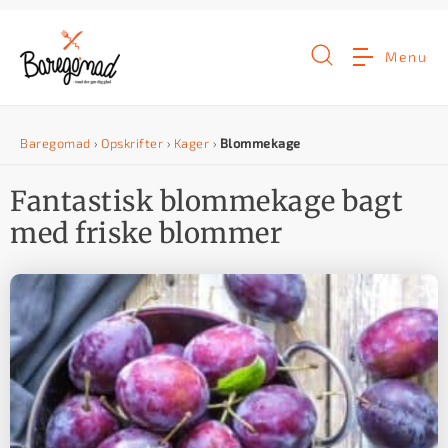
G
å
Menu
t
i
Baregomad
›
Opskrifter
›
Kager
›
Blommekage
l
i
Fantastisk blommekage bagt
n
med friske blommer
d
h
o
l
d
e
t