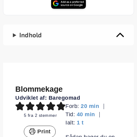
Indhold
Blommekage
Udviklet af:
Baregomad
minutter
Forb:
20
min
minutter
Tid:
40
min
5
fra
2
stemmer
time
Ialt:
1
t
Print
Sådan bager du en