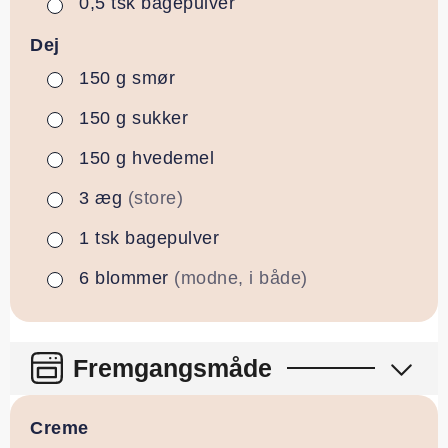
0,5
tsk
bagepulver
▢
Dej
150
g
smør
▢
150
g
sukker
▢
150
g
hvedemel
▢
3
æg
(store)
▢
1
tsk
bagepulver
▢
6
blommer
(modne, i både)
▢
Fremgangsmåde
Creme