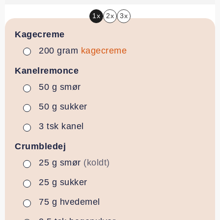
1x
2x
3x
Kagecreme
200
gram
kagecreme
▢
Kanelremonce
50
g
smør
▢
50
g
sukker
▢
3
tsk
kanel
▢
Crumbledej
25
g
smør
(koldt)
▢
25
g
sukker
▢
75
g
hvedemel
▢