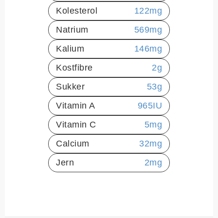
Kolesterol
122
mg
Natrium
569
mg
Kalium
146
mg
Kostfibre
2
g
Sukker
53
g
Vitamin A
965
IU
Vitamin C
5
mg
Calcium
32
mg
Jern
2
mg