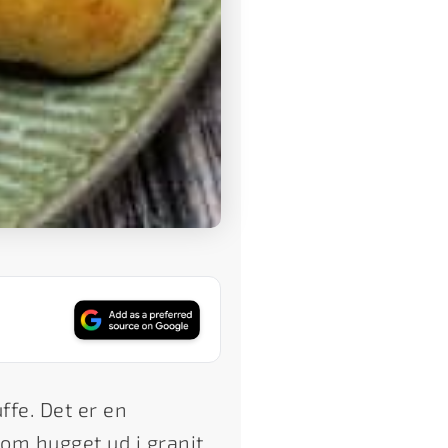
fe. Det er en
om hugget ud i granit