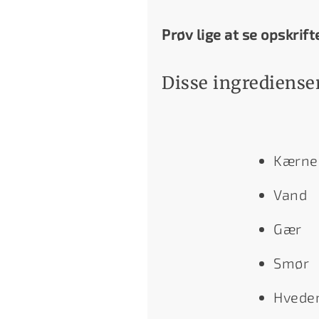
Prøv lige at se opskrift
Disse ingredienser
Kærn
Vand
Gær
Smør
Hvede