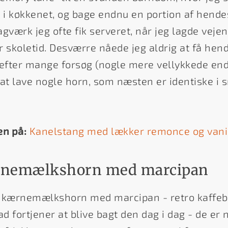
i køkkenet, og bage endnu en portion af hende
ærk jeg ofte fik serveret, når jeg lagde vejen 
 skoletid. Desværre nåede jeg aldrig at få hend
efter mange forsøg (nogle mere vellykkede en
 at lave nogle horn, som næsten er identiske 
en på:
Kanelstang med lækker remonce og vani
ærnemælkshorn med marcipan
kærnemælkshorn med marcipan - retro kaffebr
ad fortjener at blive bagt den dag i dag - de e