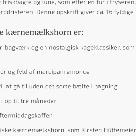
 friskbagte og lune, som efter en tur i fryseren,
brødristeren. Denne opskrift giver ca. 16 fyldi
sse kærnemælkshorn er:
bagværk og en nostalgisk kageklassiker, som 
ør og fyld af marcipanremonce
il at gå til uden det sorte bælte i bagning
i op til tre måneder
 eftermiddagskaffen
siske kærnemælkshorn, som Kirsten Hüttemeier 