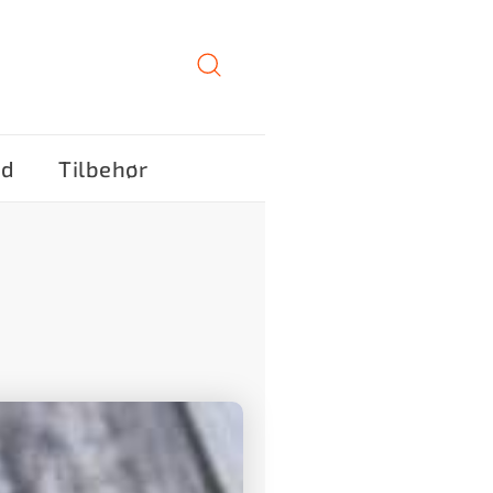
ød
Tilbehør