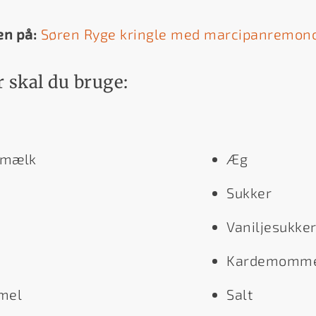
en på:
Søren Ryge kringle med marcipanremon
 skal du bruge:
emælk
Æg
Sukker
Vaniljesukke
Kardemomm
mel
Salt