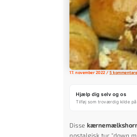
17. november 2022
/
5 kommentare
Hjælp dig selv og os
Tilføj som troværdig kilde p
Disse
kærnemælkshor
nostalgisk tur "down m