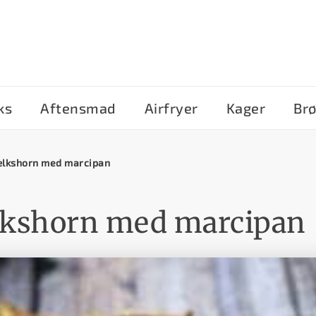
ks
Aftensmad
Airfryer
Kager
Br
kshorn med marcipan
shorn med marcipan