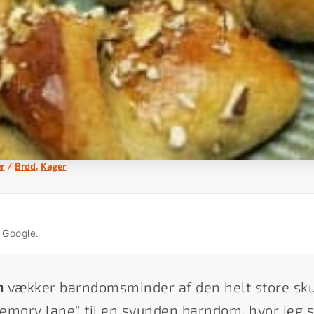
r
/
Brød
,
Kager
å Google.
n
vækker barndomsminder af den helt store skuf
emory lane" til en svunden barndom, hvor jeg s