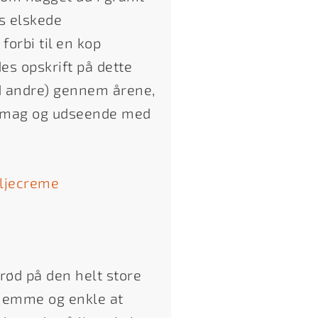
s elskede
forbi til en kop
es opskrift på dette
d andre) gennem årene,
i smag og udseende med
ljecreme
ød på den helt store
r nemme og enkle at