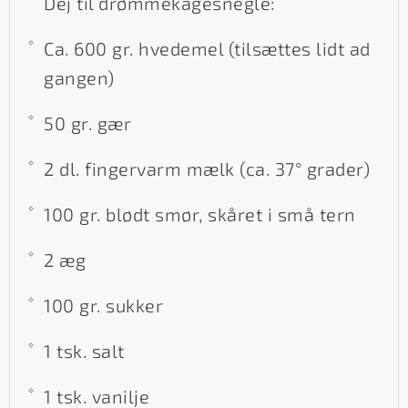
Dej til drømmekagesnegle:
Ca. 600 gr. hvedemel (tilsættes lidt ad
gangen)
50 gr. gær
2 dl. fingervarm mælk (ca. 37° grader)
100 gr. blødt smør, skåret i små tern
2 æg
100 gr. sukker
1 tsk. salt
1 tsk. vanilje