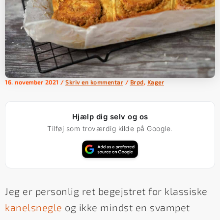
16. november 2021
/
Skriv en kommentar
/
Brød
,
Kager
Hjælp dig selv og os
Tilføj som troværdig kilde på Google.
Jeg er personlig ret begejstret for klassiske
kanelsnegle
og ikke mindst en svampet