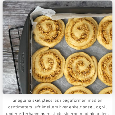
Sneglene skal placeres i bageformen med en
centimeters luft imellem hver enkelt snegl, og vil
under efterhævningen støde siderne mod hinanden,