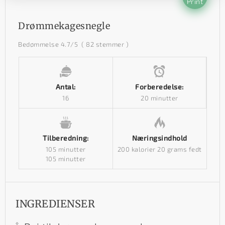
Print
Drømmekagesnegle
Bedømmelse
4.7
/5
(
82
stemmer )
Antal:
Forberedelse:
16
20 minutter
Tilberedning:
Næringsindhold
105 minutter
200 kalorier
20 grams fedt
105 minutter
INGREDIENSER