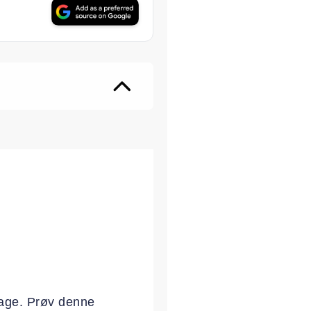
ter
kage. Prøv denne