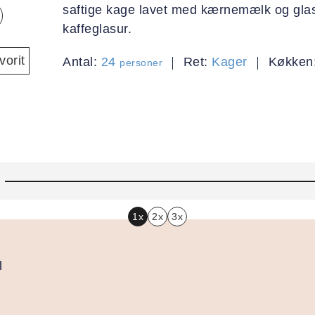
saftige kage lavet med kærnemælk og gla
kaffeglasur.
orit
Antal:
24
Ret:
Kager
Køkken
personer
1x
2x
3x
l