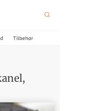
ød
Tilbehør
anel,