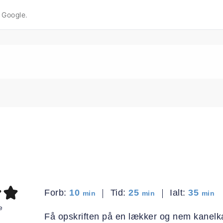
å Google.
minutter
minutter
minut
Forb:
10
Tid:
25
Ialt:
35
min
min
min
e
Få opskriften på en lækker og nem kanel