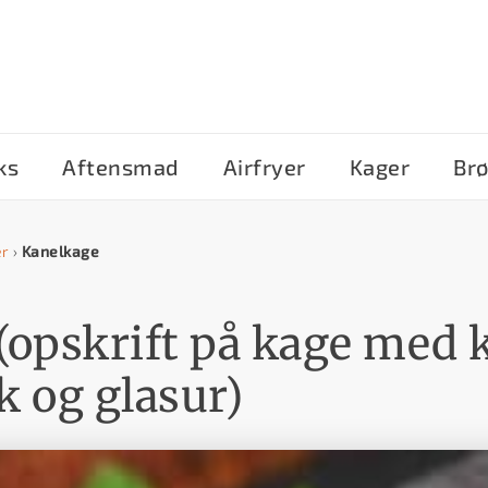
ks
Aftensmad
Airfryer
Kager
Br
er
›
Kanelkage
(opskrift på kage med k
 og glasur)