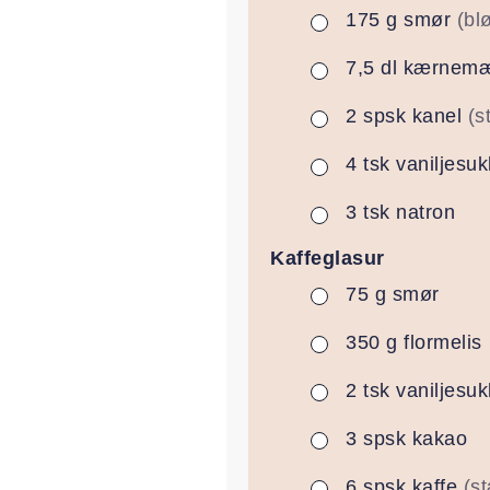
175
g
smør
(bl
▢
7,5
dl
kærnemæ
▢
2
spsk
kanel
(s
▢
4
tsk
vaniljesuk
▢
3
tsk
natron
▢
Kaffeglasur
75
g
smør
▢
350
g
flormelis
▢
2
tsk
vaniljesuk
▢
3
spsk
kakao
▢
6
spsk
kaffe
(s
▢