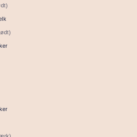
ødt)
lk
tødt)
ker
ker
tærk)