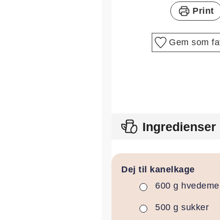
Print
Gem som fav
Ingredienser
Dej til kanelkage
600
g
hvedeme
▢
500
g
sukker
▢