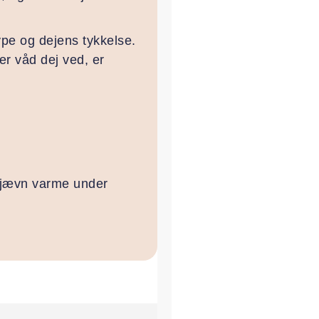
ype og dejens tykkelse.
er våd dej ved, er
ed jævn varme under