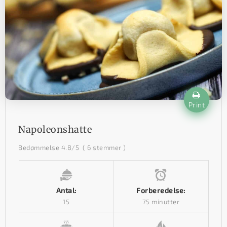
Print
Napoleonshatte
Bedømmelse
4.8
/5
(
6
stemmer )
Antal:
Forberedelse:
15
75 minutter