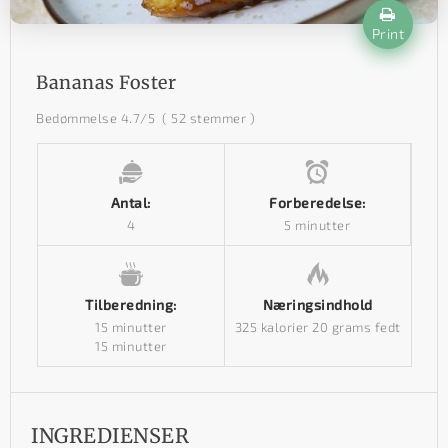
Print
Bananas Foster
Bedømmelse
4.7
/5
(
52
stemmer )
Antal:
Forberedelse:
4
5 minutter
Tilberedning:
Næringsindhold
15 minutter
325 kalorier
20 grams fedt
15 minutter
INGREDIENSER