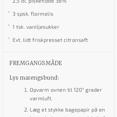
2,5 dl. piskefløde 38%
3 spsk. flormelis
1 tsk. vaniljesukker
Evt. lidt friskpresset citronsaft
FREMGANGSMÅDE
Lys marengsbund:
Opvarm ovnen til 120° grader
varmluft.
Læg et stykke bagepapir på en