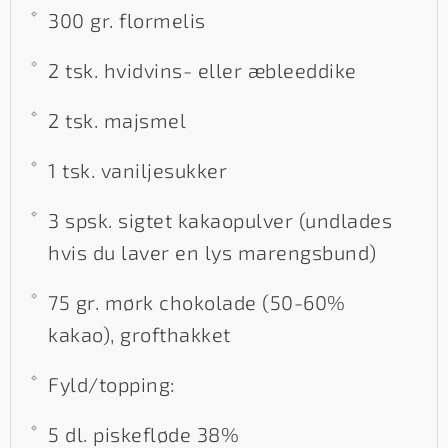
300 gr. flormelis
2 tsk. hvidvins- eller æbleeddike
2 tsk. majsmel
1 tsk. vaniljesukker
3 spsk. sigtet kakaopulver (undlades
hvis du laver en lys marengsbund)
75 gr. mørk chokolade (50-60%
kakao), grofthakket
Fyld/topping:
5 dl. piskefløde 38%