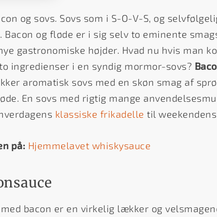
con og sovs. Sovs som i S-O-V-S, og selvfølgeli
. Bacon og fløde er i sig selv to eminente sma
il nye gastronomiske højder. Hvad nu hvis man 
e to ingredienser i en syndig mormor-sovs?
Baco
 lækker aromatisk sovs med en skøn smag af sprø
fløde. En sovs med rigtig mange anvendelsesmu
ra hverdagens
klassiske frikadelle
til weekendens 
en på:
Hjemmelavet whiskysauce
consauce
 med bacon er en virkelig lækker og velsmage