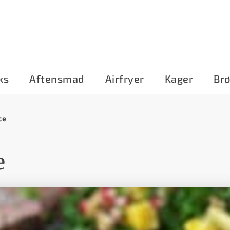
ks
Aftensmad
Airfryer
Kager
Br
ce
e