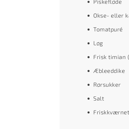
Piskefløde
Okse- eller 
Tomatpuré
Løg
Frisk timian
Æbleeddike
Rørsukker
Salt
Friskkværnet