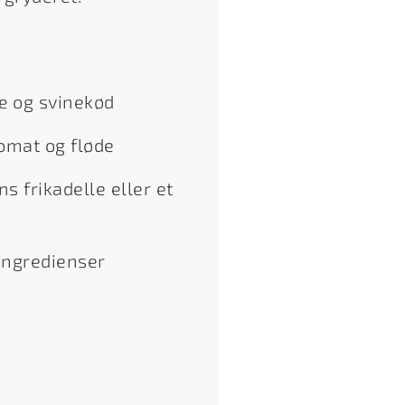
æ og svinekød
omat og fløde
s frikadelle eller et
 ingredienser