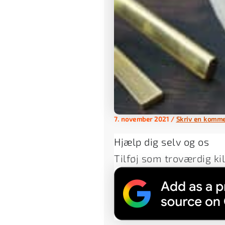
7. november 2021
/
Skriv en komm
Hjælp dig selv og os
Tilføj som troværdig ki