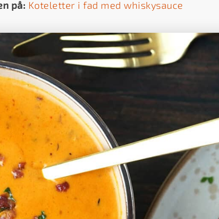
en på:
Koteletter i fad med whiskysauce