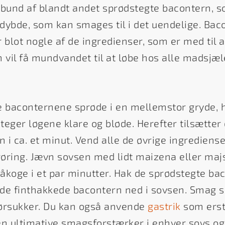
 bund af blandt andet sprødstegte bacontern, s
 dybde, som kan smages til i det uendelige. Bac
er blot nogle af de ingredienser, som er med til 
vil få mundvandet til at løbe hos alle madsjæ
e baconternene sprøde i en mellemstor gryde, h
teger løgene klare og bløde. Herefter tilsætte
n i ca. et minut. Vend alle de øvrige ingrediens
øring. Jævn sovsen med lidt maizena eller majs
åkoge i et par minutter. Hak de sprødstegte ba
de finthakkede bacontern ned i sovsen. Smag so
rørsukker. Du kan også anvende
gastrik
som erst
en ultimative smagsforstærker i enhver sovs og