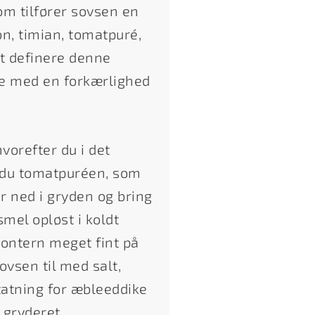
om tilfører sovsen en
on, timian, tomatpuré,
at definere denne
le med en forkærlighed
vorefter du i det
r du tomatpuréen, som
er ned i gryden og bring
mel opløst i koldt
contern meget fint på
vsen til med salt,
atning for æbleeddike
 gryderet.