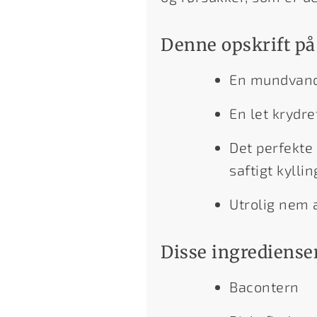
Denne opskrift på
En mundvands
En let krydr
Det perfekte 
saftigt kylli
Utrolig nem 
Disse ingredienser
Bacontern