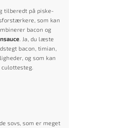
g tilberedt på piske-
gsforstærkere, som kan
kombinerer bacon og
nsauce
. Ja, du læste
dstegt bacon, timian,
ligheder, og som kan
culottesteg.
nde sovs, som er meget