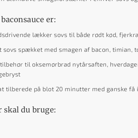
 baconsauce er:
drivende lækker sovs til både rødt kød, fjerkr
et sovs spækket med smagen af bacon, timian, t
tilbehør til oksemørbrad nytårsaften, hverdagen
ngebryst
at tilberede på blot 20 minutter med ganske få
 skal du bruge: