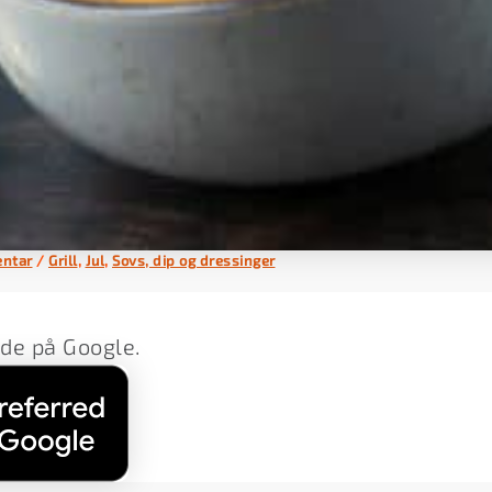
entar
/
Grill
,
Jul
,
Sovs, dip og dressinger
lde på Google.