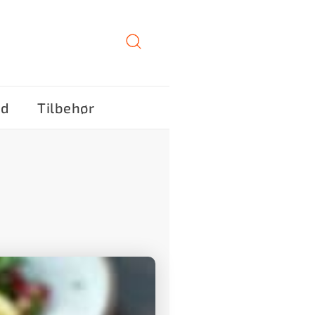
ød
Tilbehør