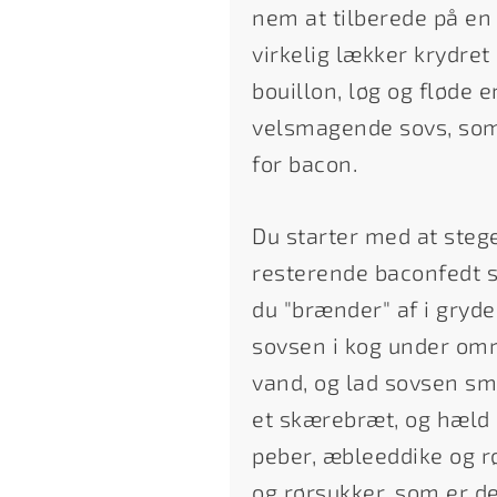
nem at tilberede på en
virkelig lækker krydret
bouillon, løg og fløde 
velsmagende sovs, som 
for bacon.
Du starter med at steg
resterende baconfedt s
du "brænder" af i gryde
sovsen i kog under omr
vand, og lad sovsen sm
et skærebræt, og hæld 
peber, æbleeddike og 
og rørsukker, som er d