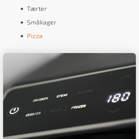
Tærter
Småkager
Pizza