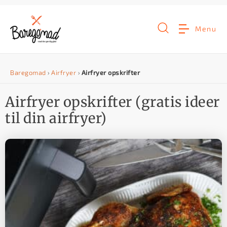
G
å
Menu
t
i
Baregomad
›
Airfryer
›
Airfryer opskrifter
l
i
Airfryer opskrifter (gratis ideer
n
til din airfryer)
d
h
o
l
d
e
t