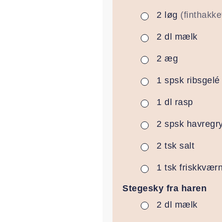
2
løg
(finthakke
▢
2
dl
mælk
▢
2
æg
▢
1
spsk
ribsgelé
▢
1
dl
rasp
▢
2
spsk
havregr
▢
2
tsk
salt
▢
1
tsk
friskkvær
▢
Stegesky fra haren
2
dl
mælk
▢