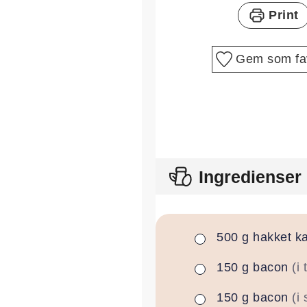
Print
Gem som fav
Ingredienser
500
g
hakket ka
▢
150
g
bacon
(i
▢
150
g
bacon
(i 
▢