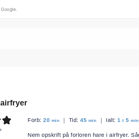
å Google.
airfryer
minutter
minutter
time
min
Forb:
20
Tid:
45
Ialt:
1
5
min
min
t
min
e
Nem opskrift på forloren hare i airfryer. S