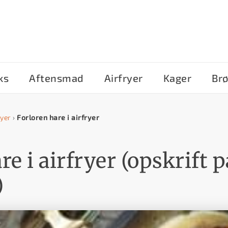
ks
Aftensmad
Airfryer
Kager
Br
ryer
›
Forloren hare i airfryer
re i airfryer (opskrift 
)