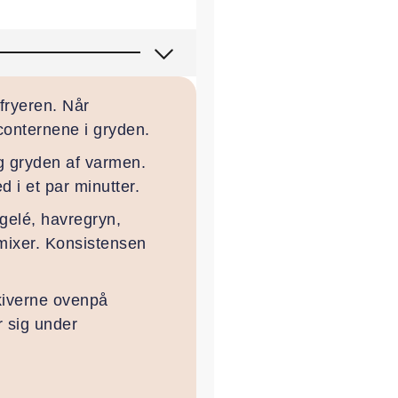
fryeren. Når
conternene i gryden.
ag gryden af varmen.
 i et par minutter.
gelé, havregryn,
mixer. Konsistensen
skiverne ovenpå
r sig under