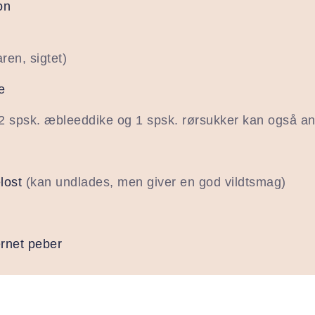
on
e
aren, sigtet)
e
2 spsk. æbleeddike og 1 spsk. rørsukker kan også a
lost
(kan undlades, men giver en god vildtsmag)
ærnet peber