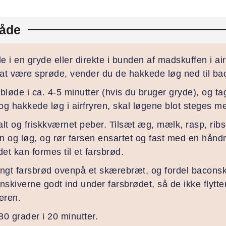
åde
 i en gryde eller direkte i bunden af madskuffen i air
at være sprøde, vender du de hakkede løg ned til ba
bløde i ca. 4-5 minutter (hvis du bruger gryde), og t
g hakkede løg i airfryren, skal løgene blot steges med
lt og friskkværnet peber. Tilsæt æg, mælk, rasp, ribs
n og løg, og rør farsen ensartet og fast med en hånd
et kan formes til et farsbrød.
flangt farsbrød ovenpå et skærebræt, og fordel bacon
nskiverne godt ind under farsbrødet, så de ikke flytte
yeren.
0 grader i 20 minutter.