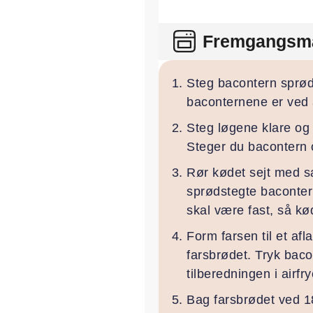
Fremgangsm
Steg bacontern sprøde
baconternene er ved 
Steg løgene klare og 
Steger du bacontern o
Rør kødet sejt med sa
sprødstegte baconter
skal være fast, så kød
Form farsen til et a
farsbrødet. Tryk baco
tilberedningen i airfr
Bag farsbrødet ved 18