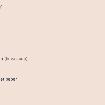
t)
yn
(finvalsede)
net peber