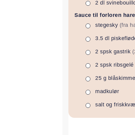
2
dl
svinebouill
▢
Sauce til forloren har
stegesky
(fra h
▢
3.5
dl
piskeflød
▢
2
spsk
gastrik
(
▢
2
spsk
ribsgelé
▢
25
g
blåskimme
▢
madkulør
▢
salt og friskkv
▢