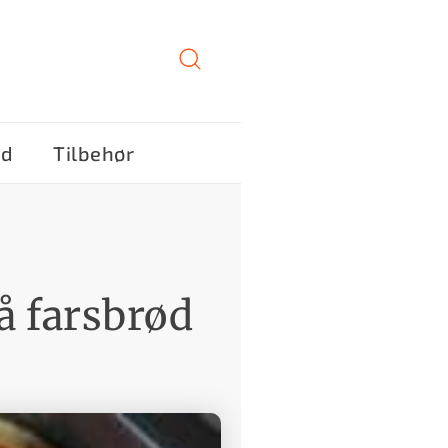
ød
Tilbehør
på farsbrød