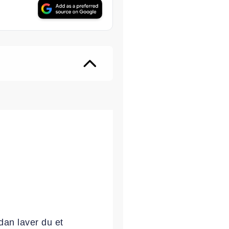
utter
ådan laver du et