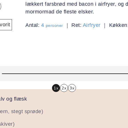
lækkert farsbrød med bacon i airfryer, og 
mormormad de fleste elsker.
orit
Antal:
4
Ret:
Airfryer
Køkken
personer
1x
2x
3x
lv og flæsk
 tern, stegt sprøde)
skiver)