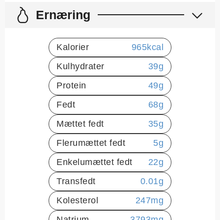
Ernæring
Kalorier
965
kcal
Kulhydrater
39
g
Protein
49
g
Fedt
68
g
Mættet fedt
35
g
Flerumættet fedt
5
g
Enkelumættet fedt
22
g
Transfedt
0.01
g
Kolesterol
247
mg
Natrium
3793
mg