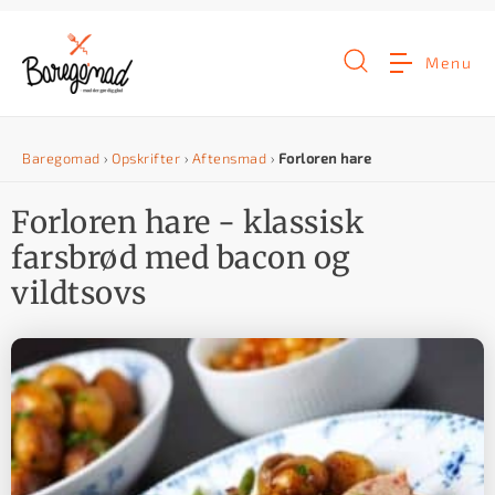
G
å
Menu
t
i
Baregomad
›
Opskrifter
›
Aftensmad
›
Forloren hare
l
i
Forloren hare - klassisk
n
farsbrød med bacon og
d
vildtsovs
h
o
l
d
e
t