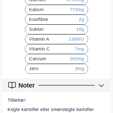
Kalium
772
mg
Kostfibre
2
g
Sukker
18
g
Vitamin A
1566
IU
Vitamin C
7
mg
Calcium
292
mg
Jern
3
mg
Noter
Tilbehør:
Kogte kartofler eller smørstegte kartofler