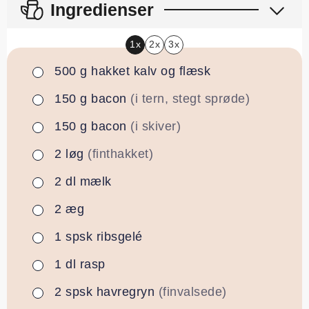
Ingredienser
1x
2x
3x
500
g
hakket kalv og flæsk
▢
150
g
bacon
(i tern, stegt sprøde)
▢
150
g
bacon
(i skiver)
▢
2
løg
(finthakket)
▢
2
dl
mælk
▢
2
æg
▢
1
spsk
ribsgelé
▢
1
dl
rasp
▢
2
spsk
havregryn
(finvalsede)
▢