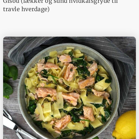
Gisou (lækker og sund hvidkålsgryde til
travle hverdage)