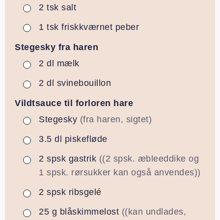
2
tsk
salt
▢
1
tsk
friskkværnet peber
▢
Stegesky fra haren
2
dl
mælk
▢
2
dl
svinebouillon
▢
Vildtsauce til forloren hare
Stegesky
(fra haren, sigtet)
▢
3.5
dl
piskefløde
▢
2
spsk
gastrik
((2 spsk. æbleeddike og
▢
1 spsk. rørsukker kan også anvendes))
2
spsk
ribsgelé
▢
25
g
blåskimmelost
((kan undlades,
▢