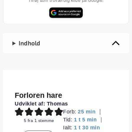
Tilføj som troværdig kilde på Google.
Indhold
Forloren hare
Udviklet af:
Thomas
minutter
Forb:
25
min
time
minutter
Tid:
1
t
5
min
5
fra 1 stemme
time
minutter
Ialt:
1
t
30
min