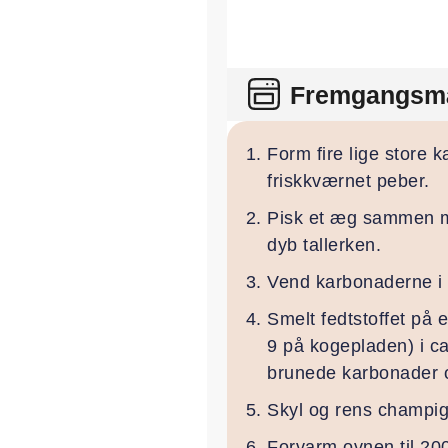
Fremgangsm
Form fire lige store 
friskkværnet peber.
Pisk et æg sammen med
dyb tallerken.
Vend karbonaderne i 
Smelt fedtstoffet på 
9 på kogepladen) i ca
brunede karbonader op
Skyl og rens champig
Forvarm ovnen til 200