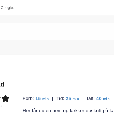
å Google.
ad
minutter
minutter
minut
Forb:
15
Tid:
25
Ialt:
40
min
min
min
r
Her får du en nem og lækker opskrift på k