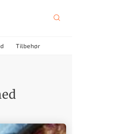
ød
Tilbehør
med