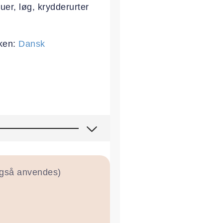
uer, løg, krydderurter
ken:
Dansk
også anvendes)