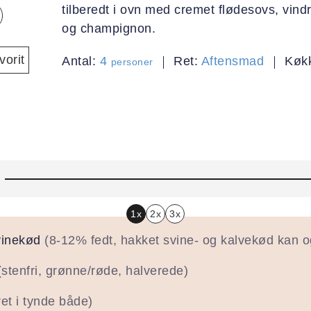
tilberedt i ovn med cremet flødesovs, vindr
og champignon.
orit
Antal:
4
Ret:
Aftensmad
Køk
personer
1x
2x
3x
vinekød
(8-12% fedt, hakket svine- og kalvekød kan 
(stenfri, grønne/røde, halverede)
ret i tynde både)