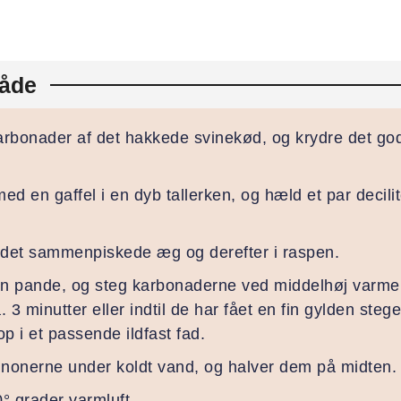
åde
karbonader af det hakkede svinekød, og krydre det go
 en gaffel i en dyb tallerken, og hæld et par decili
det sammenpiskede æg og derefter i raspen.
en pande, og steg karbonaderne ved middelhøj varme (
. 3 minutter eller indtil de har fået en fin gylden ste
 i et passende ildfast fad.
nonerne under koldt vand, og halver dem på midten.
° grader varmluft.