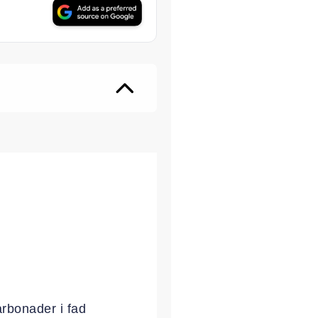
ter
arbonader i fad