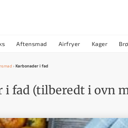
ks
Aftensmad
Airfryer
Kager
Br
ensmad
›
Karbonader i fad
i fad (tilberedt i ovn 