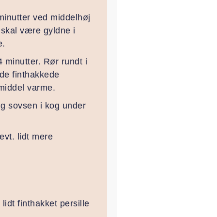
minutter ved middelhøj
 skal være gyldne i
e.
 minutter. Rør rundt i
 de finthakkede
 middel varme.
ing sovsen i kog under
vt. lidt mere
dt finthakket persille