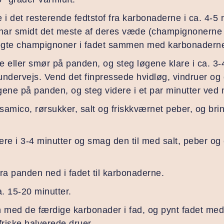
 det resterende fedtstof fra karbonaderne i ca. 4-5 
de har smidt det meste af deres væde (champignonerne
tegte champignoner i fadet sammen med karbonadern
ie eller smør på panden, og steg løgene klare i ca. 3-4
undervejs. Vend det finpressede hvidløg, vindruer og
øgene på panden, og steg videre i et par minutter ved
lsamico, rørsukker, salt og friskkværnet peber, og br
re i 3-4 minutter og smag den til med salt, peber og e
ra panden ned i fadet til karbonaderne.
a. 15-20 minutter.
 med de færdige karbonader i fad, og pynt fadet med li
friske halverede druer.