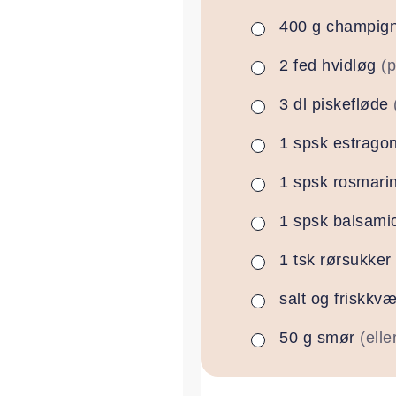
400
g
champig
▢
2
fed
hvidløg
(p
▢
3
dl
piskefløde
▢
1
spsk
estrago
▢
1
spsk
rosmari
▢
1
spsk
balsami
▢
1
tsk
rørsukker
▢
salt og friskkv
▢
50
g
smør
(elle
▢