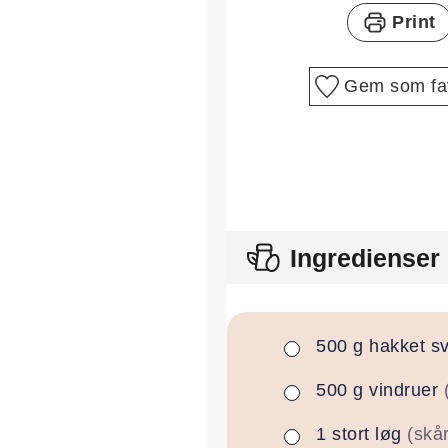
Print
Gem som fav
Ingredienser
500
g
hakket s
▢
500
g
vindruer
▢
1
stort
løg
(skå
▢