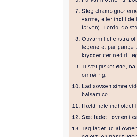
Steg champignonerne i
varme, eller indtil 
farven). Fordel de s
Opvarm lidt ekstra ol
løgene et par gange 
krydderuter ned til l
Tilsæt piskefløde, ba
omrøring.
Lad sovsen simre vide
balsamico.
Hæld hele indholdet f
Sæt fadet i ovnen i c
Tag fadet ud af ovnen
og evt. en håndfulde 