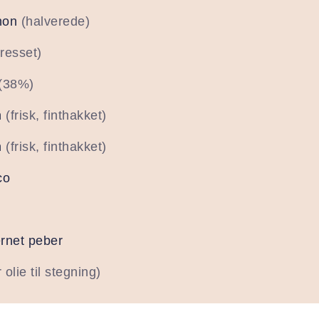
non
(halverede)
resset)
(38%)
n
(frisk, finthakket)
n
(frisk, finthakket)
co
ærnet peber
r olie til stegning)