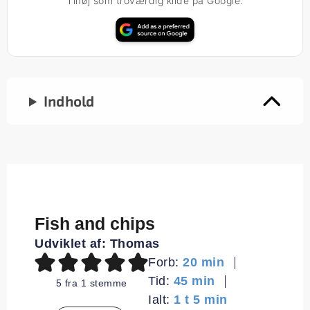
Tilføj som troværdig kilde på Google.
Indhold
Fish and chips
Udviklet af:
Thomas
minutter
Forb:
20
min
minutter
Tid:
45
min
5
fra 1 stemme
time
minutter
Ialt:
1
t
5
min