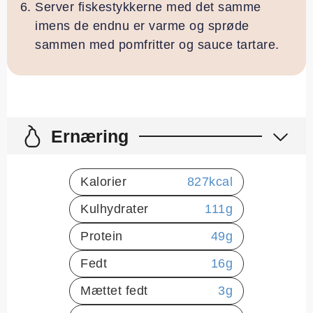
Server fiskestykkerne med det samme
imens de endnu er varme og sprøde
sammen med pomfritter og sauce tartare.
Ernæring
Kalorier
827
kcal
Kulhydrater
111
g
Protein
49
g
Fedt
16
g
Mættet fedt
3
g