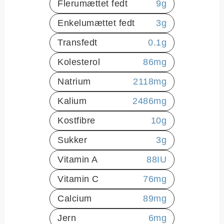
Flerumættet fedt
9
g
Enkelumættet fedt
3
g
Transfedt
0.1
g
Kolesterol
86
mg
Natrium
2118
mg
Kalium
2486
mg
Kostfibre
10
g
Sukker
3
g
Vitamin A
88
IU
Vitamin C
76
mg
Calcium
89
mg
Jern
6
mg