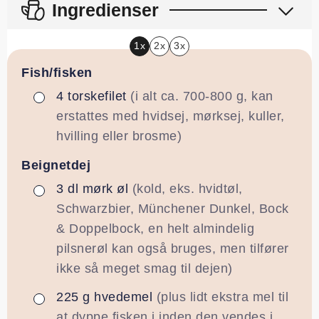
Ingredienser
1x
2x
3x
Fish/fisken
4
torskefilet
(i alt ca. 700-800 g, kan
▢
erstattes med hvidsej, mørksej, kuller,
hvilling eller brosme)
Beignetdej
3
dl
mørk øl
(kold, eks. hvidtøl,
▢
Schwarzbier, Münchener Dunkel, Bock
& Doppelbock, en helt almindelig
pilsnerøl kan også bruges, men tilfører
ikke så meget smag til dejen)
225
g
hvedemel
(plus lidt ekstra mel til
▢
at dyppe fisken i inden den vendes i