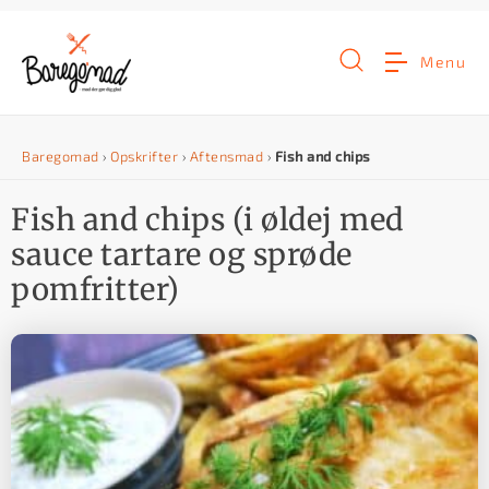
G
å
Menu
t
i
Baregomad
›
Opskrifter
›
Aftensmad
›
Fish and chips
l
i
Fish and chips (i øldej med
n
sauce tartare og sprøde
d
pomfritter)
h
o
l
d
e
t