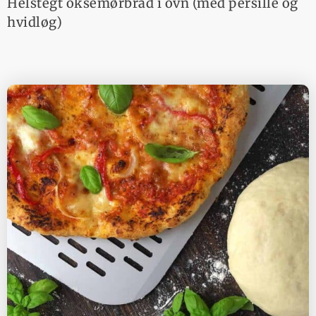
Helstegt oksemørbrad i ovn (med persille og
hvidløg)