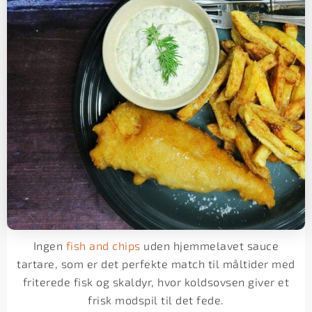
Ingen
fish and chips
uden hjemmelavet sauce
tartare, som er det perfekte match til måltider med
friterede fisk og skaldyr, hvor koldsovsen giver et
frisk modspil til det fede.