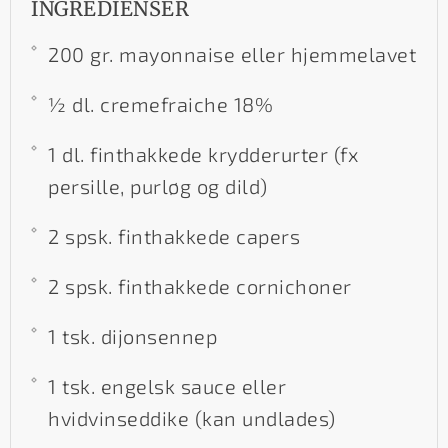
INGREDIENSER
200 gr. mayonnaise eller hjemmelavet
½ dl. cremefraiche 18%
1 dl. finthakkede krydderurter (fx
persille, purløg og dild)
2 spsk. finthakkede capers
2 spsk. finthakkede cornichoner
1 tsk. dijonsennep
1 tsk. engelsk sauce eller
hvidvinseddike (kan undlades)