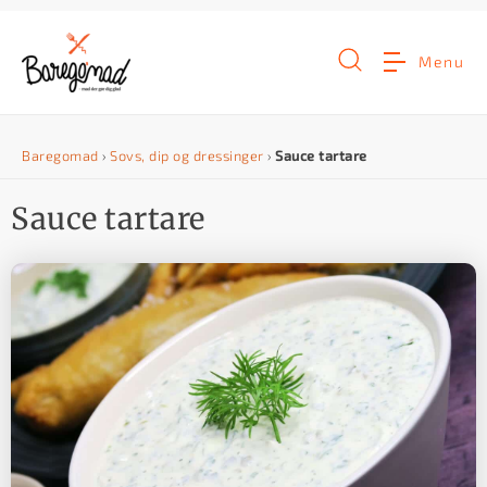
G
å
Menu
t
i
Baregomad
›
Sovs, dip og dressinger
›
Sauce tartare
l
i
Sauce tartare
n
d
h
o
l
d
e
t