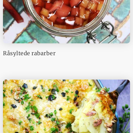
Råsyltede rabarber