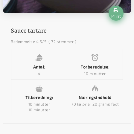
Print
Sauce tartare
Bedømmelse
4.5
/5
(
72
stemmer )
Antal:
Forberedelse:
4
10 minutter
Tilberedning:
Næringsindhold
10 minutter
70 kalorier
20 grams fedt
10 minutter