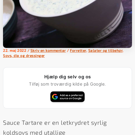
22. maj 2022
/
Skriv en kommentar
/
Forretter
,
Salater og tilbehør
,
Sovs, dip og dressinger
Hjælp dig selv og os
Tilføj som troværdig kilde på Google.
Sauce Tartare er en letkrydret syrlig
koldsovs med utallige