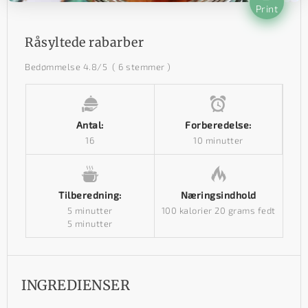
Print
Råsyltede rabarber
Bedømmelse
4.8
/5
(
6
stemmer )
Antal:
Forberedelse:
16
10 minutter
Tilberedning:
Næringsindhold
5 minutter
100 kalorier
20 grams fedt
5 minutter
INGREDIENSER