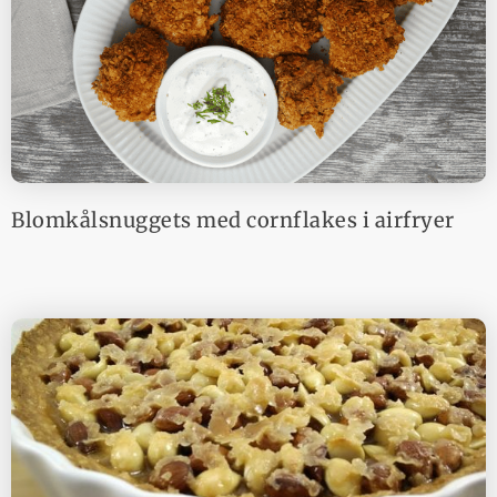
Blomkålsnuggets med cornflakes i airfryer