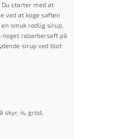
 Du starter med at
re ved at koge saften
r en smuk rødlig sirup,
 noget rabarbersaft på
lydende sirup ved blot
 skyr, is, grød,