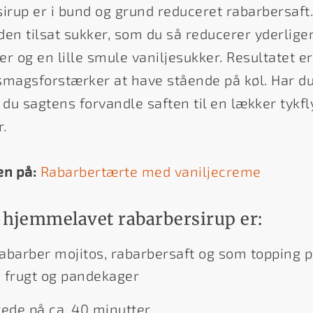
rup er i bund og grund reduceret rabarbersaft.
en tilsat sukker, som du så reducerer yderlige
er og en lille smule vaniljesukker. Resultatet e
smagsforstærker at have stående på køl. Har du
an du sagtens forvandle saften til en lækker tykf
r.
en på:
Rabarbertærte med vaniljecreme
 hjemmelavet rabarbersirup er:
rabarber mojitos, rabarbersaft og som topping på
, frugt og pandekager
rede på ca. 40 minutter