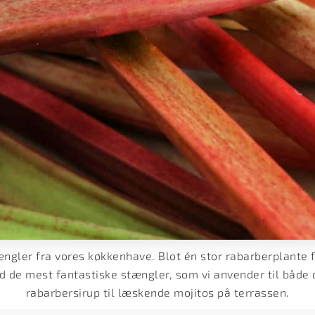
ngler fra vores køkkenhave. Blot én stor rabarberplante f
e mest fantastiske stængler, som vi anvender til både 
rabarbersirup til læskende mojitos på terrassen.