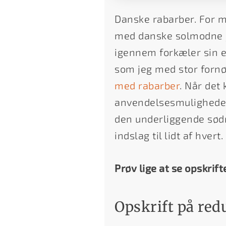
Danske rabarber. For m
med danske solmodne j
igennem forkæler sin e
som jeg med stor fornøj
med rabarber
. Når det
anvendelsesmuligheder
den underliggende sød
indslag til lidt af hvert.
Prøv lige at se opskrift
Opskrift på red