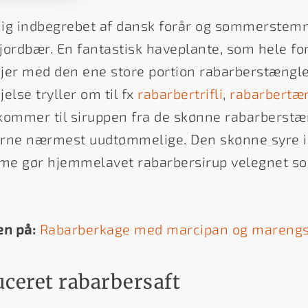
ig indbegrebet af dansk forår og sommerstemni
ordbær. En fantastisk haveplante, som hele f
jer med den ene store portion rabarberstængle
else tryller om til fx
rabarbertrifli
,
rabarbertæ
 kommer til siruppen fra de skønne rabarberstæn
ne nærmest uudtømmelige. Den skønne syre i 
me gør hjemmelavet rabarbersirup velegnet som
en på:
Rabarberkage med marcipan og mareng
uceret rabarbersaft