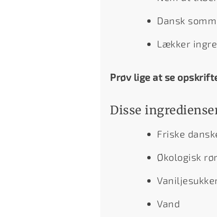
Dansk sommer
Lækker ingre
Prøv lige at se opskrift
Disse ingredienser
Friske dansk
Økologisk rø
Vaniljesukke
Vand