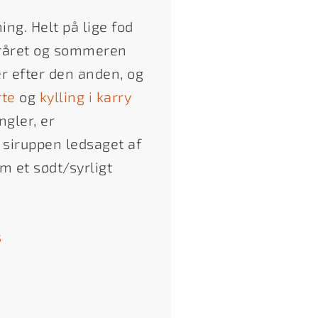
ng. Helt på lige fod
oråret og sommeren
r efter den anden, og
rte
og
kylling i karry
gler, er
siruppen ledsaget af
 et sødt/syrligt
s