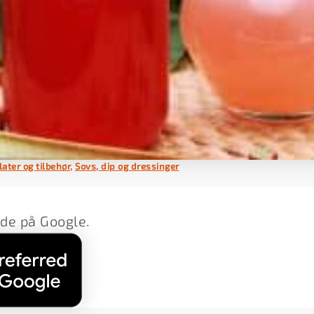
later og tilbehør
,
Sovs, dip og dressinger
lde på Google.