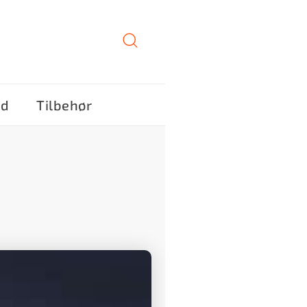
ød
Tilbehør