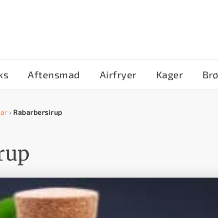
ks
Aftensmad
Airfryer
Kager
Br
hør
›
Rabarbersirup
rup