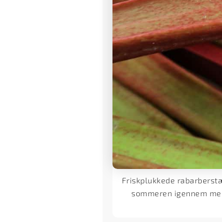
Friskplukkede rabarberstæ
sommeren igennem med d