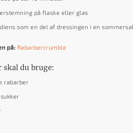
stemning på flaske eller glas
diens som en del af dressingen i en sommersa
en på:
Rabarbercrumble
 skal du bruge:
e rabarber
rsukker
r