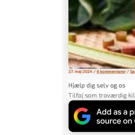
27. maj 2024
/
6 kommentarer
/
Sa
Hjælp dig selv og os
Tilføj som troværdig ki