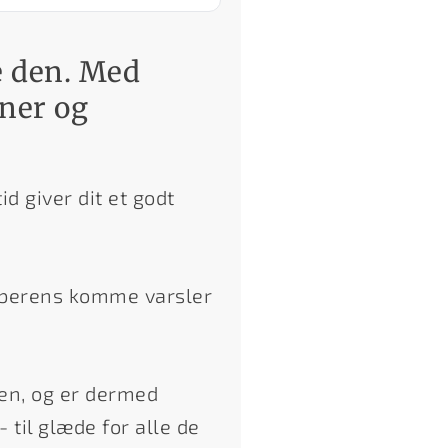
e den. Med
ner og
d giver dit et godt
arberens komme varsler
ren, og er dermed
til glæde for alle de