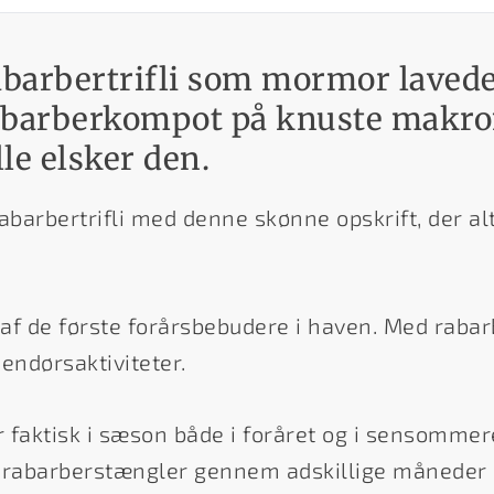
abarbertrifli som mormor laved
barberkompot på knuste makro
le elsker den.
arbertrifli med denne skønne opskrift, der alti
af de første forårsbebudere i haven. Med rab
endørsaktiviteter.
 faktisk i sæson både i foråret og i sensomme
e rabarberstængler gennem adskillige måneder - 