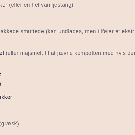
ker
(eller en hel vaniljestang)
hakkede smuttede (kan undlades, men tilføjer et ekstra
el
(eller majsmel, til at jævne kompotten med hvis den
e
r
ukker
(græsk)