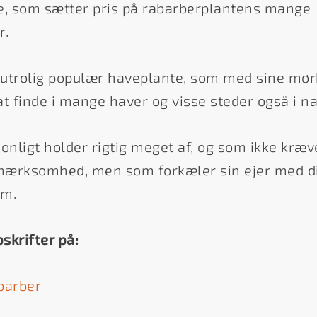
e, som sætter pris på rabarberplantens mange
r.
 utrolig populær haveplante, som med sine mø
t finde i mange haver og visse steder også i na
sonligt holder rigtig meget af, og som ikke kræ
opmærksomhed, men som forkæler sin ejer med d
em.
skrifter på:
barber