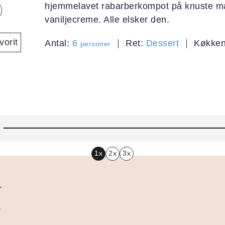
hjemmelavet rabarberkompot på knuste m
vaniljecreme. Alle elsker den.
orit
Antal:
6
Ret:
Dessert
Køkke
personer
1x
2x
3x
r
r