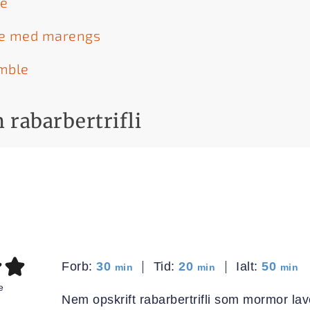
te
e med marengs
mble
 rabarbertrifli
minutter
minutter
minut
Forb:
30
Tid:
20
Ialt:
50
min
min
min
e
Nem opskrift rabarbertrifli som mormor l