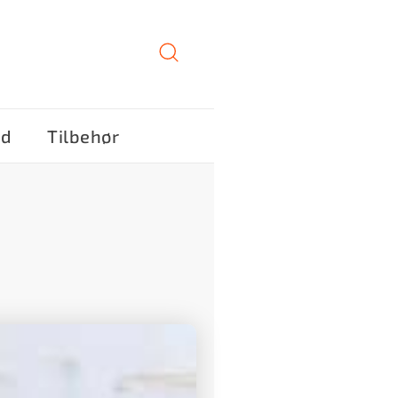
ød
Tilbehør