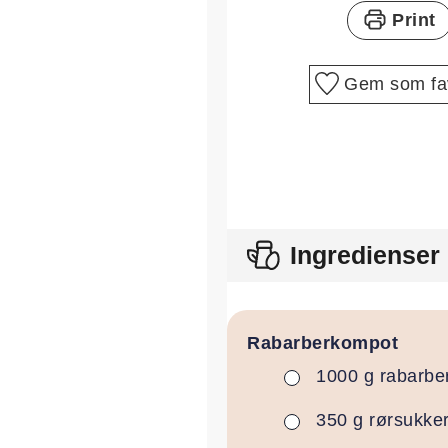
Print
Gem som fav
Ingredienser
Rabarberkompot
1000
g
rabarbe
▢
350
g
rørsukke
▢