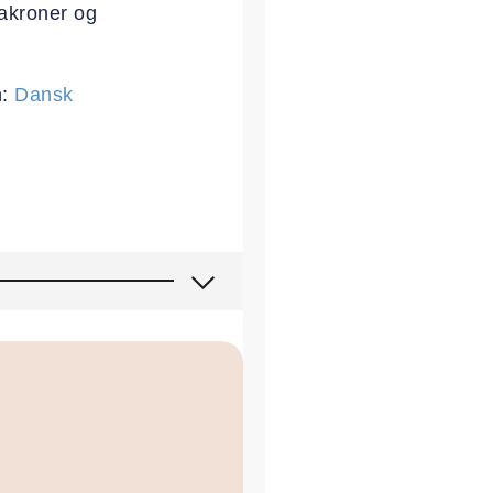
akroner og
n:
Dansk