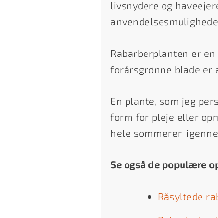
livsnydere og haveejer
anvendelsesmulighede
Rabarberplanten er en
forårsgrønne blade er a
En plante, som jeg per
form for pleje eller 
hele sommeren igenn
Se også de populære op
Råsyltede ra