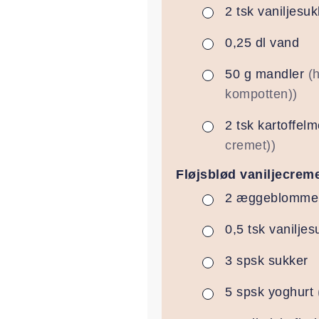
2
tsk
vaniljesuk
▢
0,25
dl
vand
▢
50
g
mandler
(
▢
kompotten))
2
tsk
kartoffelm
▢
cremet))
Fløjsblød vaniljecrem
2
æggeblomme
▢
0,5
tsk
vaniljes
▢
3
spsk
sukker
▢
5
spsk
yoghurt
▢