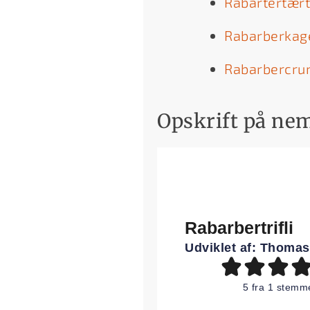
Rabartertær
Rabarberkag
Rabarbercru
Opskrift på nem
Rabarbertrifli
Udviklet af:
Thomas
5
fra 1 stemm