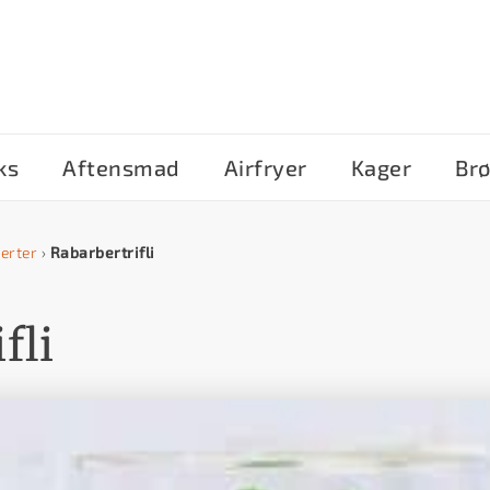
ks
Aftensmad
Airfryer
Kager
Br
erter
›
Rabarbertrifli
fli