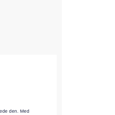
ter
avede den. Med