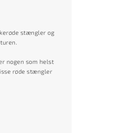
rkerøde stængler og
turen.
ver nogen som helst
isse røde stængler