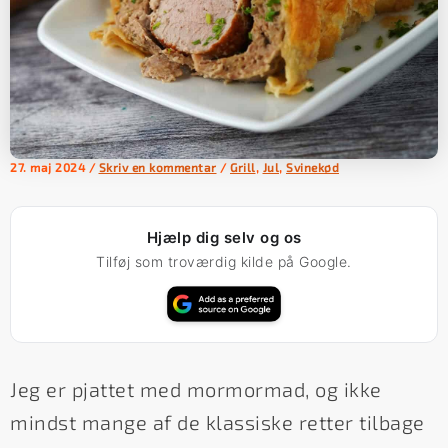
27. maj 2024
/
Skriv en kommentar
/
Grill
,
Jul
,
Svinekød
Hjælp dig selv og os
Tilføj som troværdig kilde på Google.
Jeg er pjattet med mormormad, og ikke
mindst mange af de klassiske retter tilbage