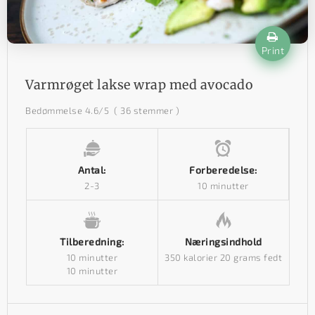
Print
Varmrøget lakse wrap med avocado
Bedømmelse
4.6
/5
(
36
stemmer )
Antal:
Forberedelse:
2-3
10 minutter
Tilberedning:
Næringsindhold
10 minutter
350 kalorier
20 grams fedt
10 minutter