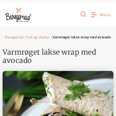
G
å
Menu
t
i
Baregomad
›
Fisk og skaldyr
›
Varmrøget lakse wrap med avocado
l
i
Varmrøget lakse wrap med
n
avocado
d
h
o
l
d
e
t