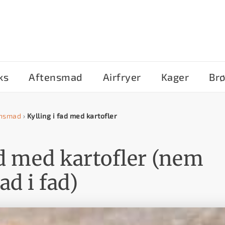
ks
Aftensmad
Airfryer
Kager
Br
ensmad
›
Kylling i fad med kartofler
ad med kartofler (nem
d i fad)