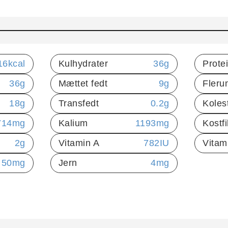
16
kcal
Kulhydrater
36
g
Prote
36
g
Mættet fedt
9
g
Fleru
18
g
Transfedt
0.2
g
Koles
714
mg
Kalium
1193
mg
Kostf
2
g
Vitamin A
782
IU
Vitam
50
mg
Jern
4
mg