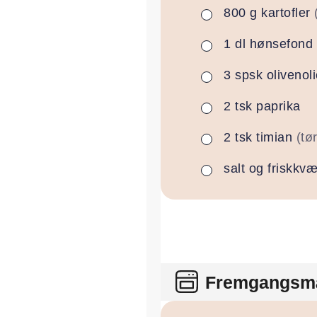
800
g
kartofler
▢
1
dl
hønsefond
▢
3
spsk
olivenol
▢
2
tsk
paprika
▢
2
tsk
timian
(tør
▢
salt og friskkv
▢
Fremgangsm