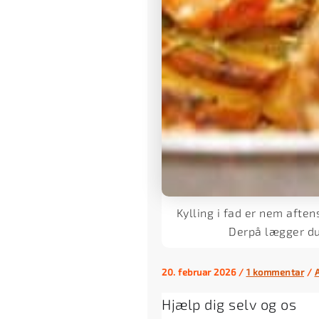
Kylling i fad er nem aften
Derpå lægger du 
20. februar 2026
/
1 kommentar
/
Hjælp dig selv og os