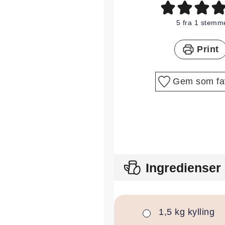
5
fra 1 stemm
Print
Gem som fav
Ingredienser
1,5
kg
kylling
▢