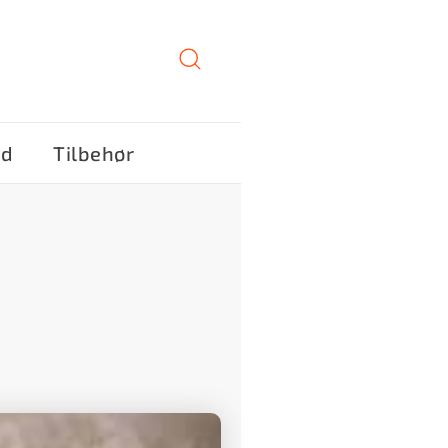
ød
Tilbehør