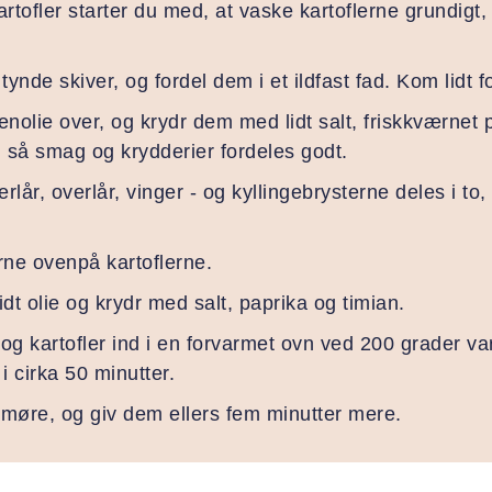
kartofler starter du med, at vaske kartoflerne grundig
tynde skiver, og fordel dem i et ildfast fad. Kom lidt 
enolie over, og krydr dem med lidt salt, friskkværnet p
 så smag og krydderier fordeles godt.
rlår, overlår, vinger - og kyllingebrysterne deles i to, 
rne ovenpå kartoflerne.
dt olie og krydr med salt, paprika og timian.
 og kartofler ind i en forvarmet ovn ved 200 grader var
i cirka 50 minutter.
r møre, og giv dem ellers fem minutter mere.