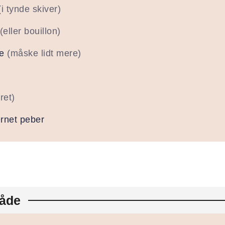
(i tynde skiver)
(eller bouillon)
ie
(måske lidt mere)
ret)
ærnet peber
åde