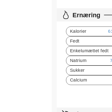
Ernæring
Kalorier
6
Fedt
Enkelumættet fedt
Natrium
Sukker
Calcium