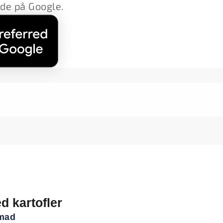
lde på Google.
ed kartofler
mad