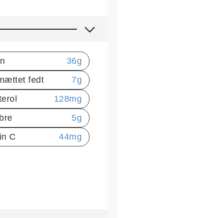
in
36
g
mættet fedt
7
g
terol
128
mg
ibre
5
g
in C
44
mg