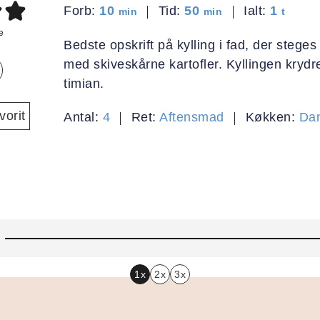
minutter
minutter
time
Forb:
10
Tid:
50
Ialt:
1
min
min
t
e
Bedste opskrift på kylling i fad, der steg
med skiveskårne kartofler. Kyllingen kryd
timian.
orit
Antal:
4
Ret:
Aftensmad
Køkken:
Da
1x
2x
3x