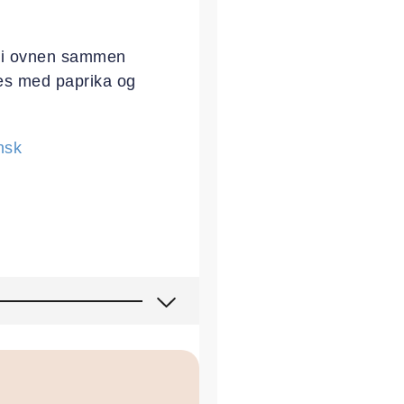
es i ovnen sammen
res med paprika og
nsk