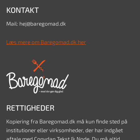
KONTAKT
Mail: hej@baregomad.dk
Læs mere om Baregomad.dk her
RETTIGHEDER
Kopiering fra Baregomad.dk må kun finde sted på
institutioner eller virksomheder, der har indgået
aftale med Copydan Tekst & Node. Du må altid