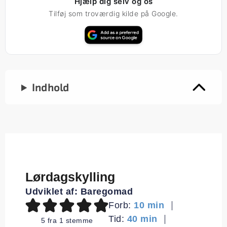
Hjælp dig selv og os
Tilføj som troværdig kilde på Google.
Indhold
Lørdagskylling
Udviklet af:
Baregomad
minutter
Forb:
10
min
minutter
Tid:
40
min
5
fra 1 stemme