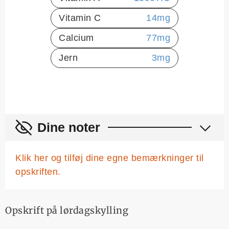
Vitamin C
14
mg
Calcium
77
mg
Jern
3
mg
Dine noter
Klik her og tilføj dine egne bemærkninger til
opskriften.
Opskrift på lørdagskylling