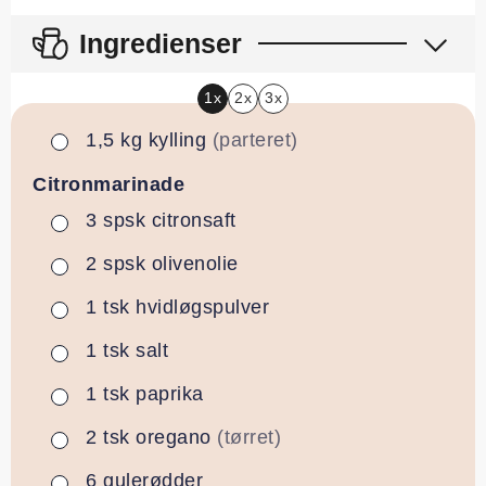
Ingredienser
1x
2x
3x
1,5
kg
kylling
(parteret)
▢
Citronmarinade
3
spsk
citronsaft
▢
2
spsk
olivenolie
▢
1
tsk
hvidløgspulver
▢
1
tsk
salt
▢
1
tsk
paprika
▢
2
tsk
oregano
(tørret)
▢
6
gulerødder
▢