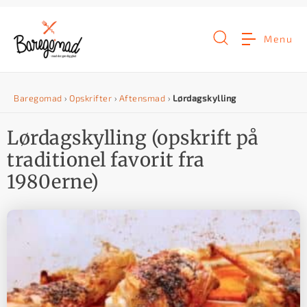
G
å
Menu
t
i
Baregomad
›
Opskrifter
›
Aftensmad
›
Lørdagskylling
l
i
Lørdagskylling (opskrift på
n
traditionel favorit fra
d
1980erne)
h
o
l
d
e
t