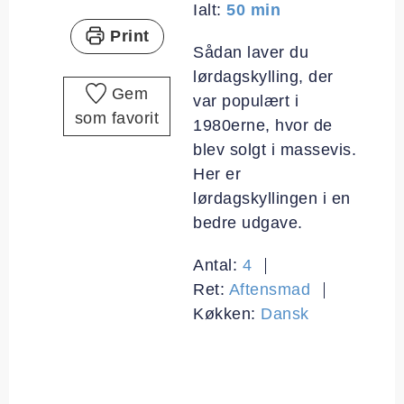
minutter
Ialt:
50
min
Print
Sådan laver du
lørdagskylling, der
Gem
var populært i
som favorit
1980erne, hvor de
blev solgt i massevis.
Her er
lørdagskyllingen i en
bedre udgave.
Antal:
4
Ret:
Aftensmad
Køkken:
Dansk