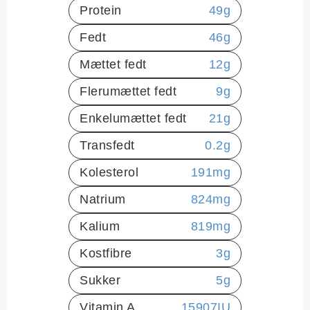
Protein
49
g
Fedt
46
g
Mættet fedt
12
g
Flerumættet fedt
9
g
Enkelumættet fedt
21
g
Transfedt
0.2
g
Kolesterol
191
mg
Natrium
824
mg
Kalium
819
mg
Kostfibre
3
g
Sukker
5
g
Vitamin A
15907
IU