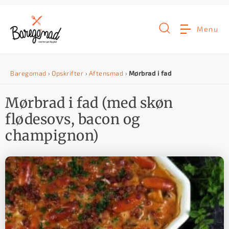
G
å
Menu
t
i
Baregomad
›
Opskrifter
›
Aftensmad
›
Mørbrad i fad
l
i
Mørbrad i fad (med skøn
n
flødesovs, bacon og
d
champignon)
h
o
l
d
e
t