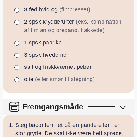
3
fed
hvidløg
(fintpresset)
▢
2
spsk
krydderurter
(eks. kombination
▢
af timian og oregano, hakkede)
1
spsk
paprika
▢
3
spsk
hvedemel
▢
salt og friskkværnet peber
▢
olie
(eller smør til stegning)
▢
Fremgangsmåde
Steg bacontern let på en pande eller i en
stor gryde. De skal ikke være helt sprøde,