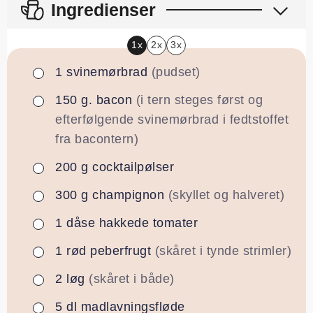
Ingredienser
1x
2x
3x
1
svinemørbrad
(pudset)
▢
150
g.
bacon
(i tern steges først og
▢
efterfølgende svinemørbrad i fedtstoffet
fra bacontern)
200
g
cocktailpølser
▢
300
g
champignon
(skyllet og halveret)
▢
1
dåse
hakkede tomater
▢
1
rød peberfrugt
(skåret i tynde strimler)
▢
2
løg
(skåret i både)
▢
5
dl
madlavningsfløde
▢