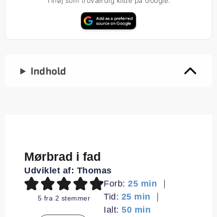
Tilføj som troværdig kilde på Google.
Indhold
Mørbrad i fad
Udviklet af:
Thomas
minutter
Forb:
25
min
minutter
Tid:
25
min
5
fra
2
stemmer
minutter
Ialt:
50
min