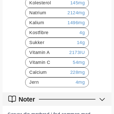
Kolesterol
145
mg
Natrium
2124
mg
Kalium
1496
mg
Kostfibre
4
g
Sukker
14
g
Vitamin A
2173
IU
Vitamin C
54
mg
Calcium
228
mg
Jern
4
mg
Noter