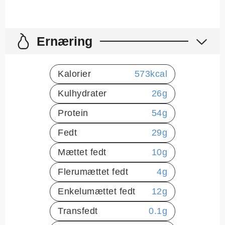
Ernæring
Kalorier
573
kcal
Kulhydrater
26
g
Protein
54
g
Fedt
29
g
Mættet fedt
10
g
Flerumættet fedt
4
g
Enkelumættet fedt
12
g
Transfedt
0.1
g