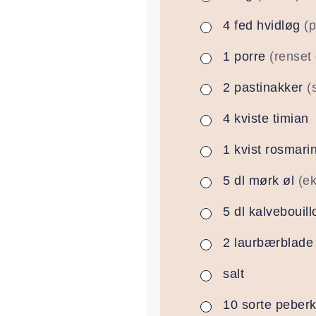
4
fed
hvidløg
(p
▢
1
porre
(renset 
▢
2
pastinakker
(
▢
4
kviste
timian
▢
1
kvist
rosmari
▢
5
dl
mørk øl
(ek
▢
5
dl
kalvebouill
▢
2
laurbærblade
▢
salt
▢
10
sorte peber
▢