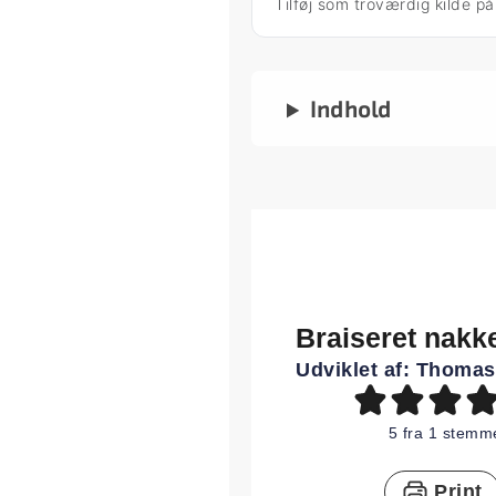
Tilføj som troværdig kilde p
Indhold
Braiseret nakke
Udviklet af:
Thomas
5
fra 1 stemm
Print