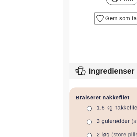
Gem som fav
Ingredienser
Braiseret nakkefilet
1,6
kg
nakkefile
▢
3
gulerødder
(s
▢
2
løg
(store pil
▢