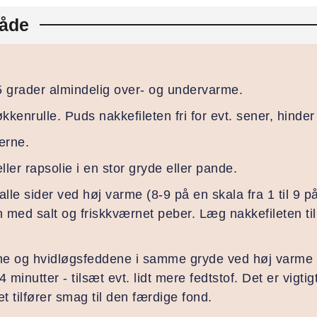
åde
5 grader almindelig over- og undervarme.
kenrulle. Puds nakkefileten fri for evt. sener, hinder 
erne.
ler rapsolie i en stor gryde eller pande.
alle sider ved høj varme (8-9 på en skala fra 1 til 9 p
n med salt og friskkværnet peber. Læg nakkefileten til
ne og hvidløgsfeddene i samme gryde ved høj varme (8
 minutter - tilsæt evt. lidt mere fedtstof. Det er vigti
t tilfører smag til den færdige fond.