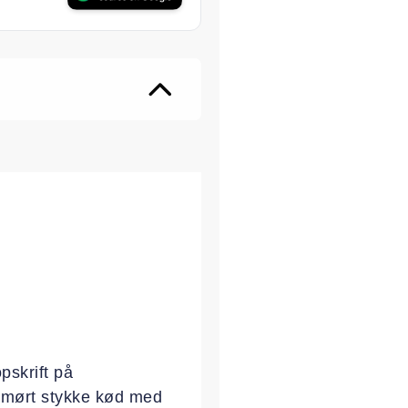
ter
pskrift på
er mørt stykke kød med