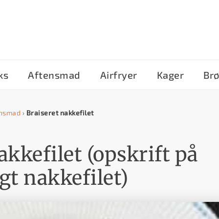
ks
Aftensmad
Airfryer
Kager
Br
ensmad
›
Braiseret nakkefilet
akkefilet (opskrift på
gt nakkefilet)