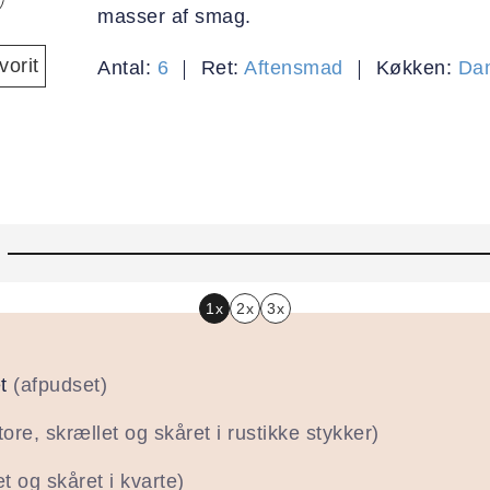
masser af smag.
orit
Antal:
6
Ret:
Aftensmad
Køkken:
Da
1x
2x
3x
t
(afpudset)
tore, skrællet og skåret i rustikke stykker)
let og skåret i kvarte)