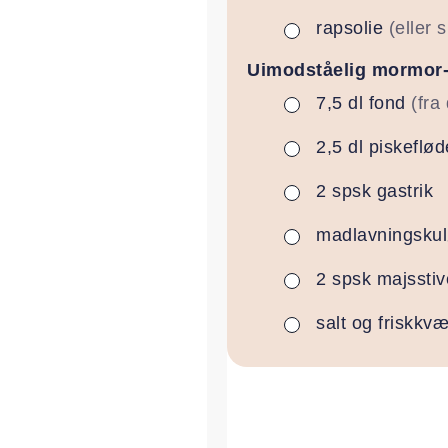
rapsolie
(eller 
▢
Uimodståelig mormor
7,5
dl
fond
(fra
▢
2,5
dl
piskeflød
▢
2
spsk
gastrik
▢
madlavningskul
▢
2
spsk
majsstiv
▢
salt og friskkv
▢