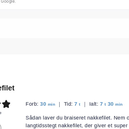
å Google.
filet
minutter
timer
timer
minut
Forb:
30
Tid:
7
Ialt:
7
30
min
t
t
min
e
Sådan laver du braiseret nakkefilet. Nem o
langtidsstegt nakkefilet, der giver et sup