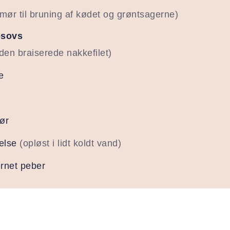
smør til bruning af kødet og grøntsagerne)
-sovs
 den braiserede nakkefilet)
e
ør
else
(opløst i lidt koldt vand)
ærnet peber