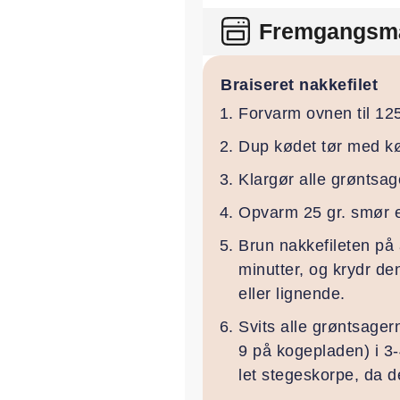
Fremgangsm
Braiseret nakkefilet
Forvarm ovnen til 12
Dup kødet tør med køk
Klargør alle grøntsag
Opvarm 25 gr. smør el
Brun nakkefileten på 
minutter, og krydr de
eller lignende.
Svits alle grøntsager
9 på kogepladen) i 3-4
let stegeskorpe, da de