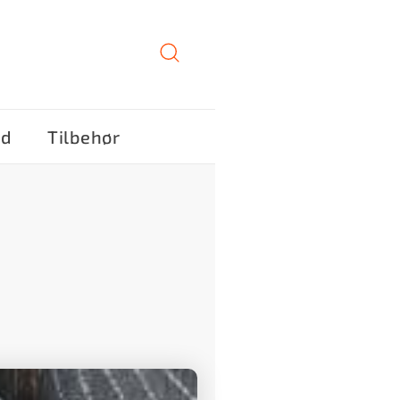
ød
Tilbehør