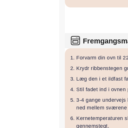
Fremgangsm
Forvarm din ovn til 2
Krydr ribbenstegen go
Læg den i et ildfast f
Stil fadet ind i ovnen
3-4 gange undervejs k
ned mellem sværene n
Kernetemperaturen sk
gennemstegt.