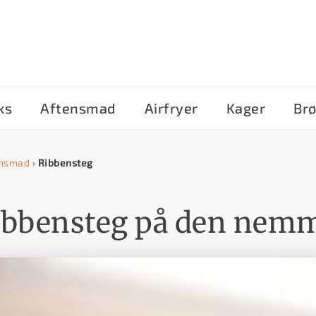
ks
Aftensmad
Airfryer
Kager
Br
ensmad
›
Ribbensteg
ribbensteg på den nem