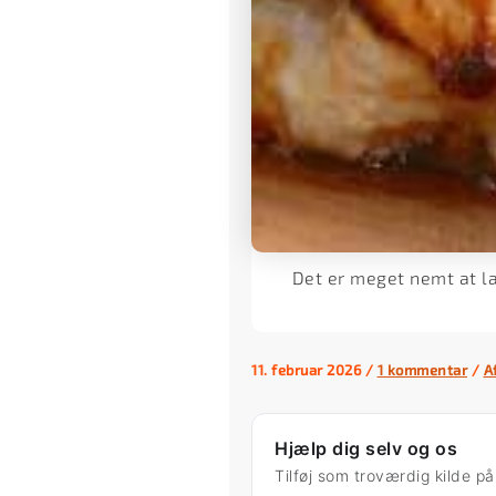
Det er meget nemt at la
11. februar 2026
/
1 kommentar
/
A
Hjælp dig selv og os
Tilføj som troværdig kilde p