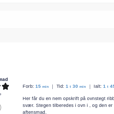
mad
minutter
time
minutter
tim
Forb:
15
Tid:
1
30
Ialt:
1
4
min
t
min
t
e
Her får du en nem opskrift på ovnstegt r
svær. Stegen tilberedes i ovn i , og den er 
aftensmad.