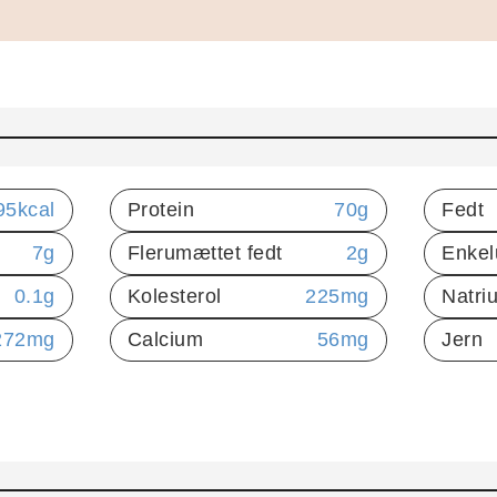
95
kcal
Protein
70
g
Fedt
7
g
Flerumættet fedt
2
g
Enkel
0.1
g
Kolesterol
225
mg
Natri
272
mg
Calcium
56
mg
Jern