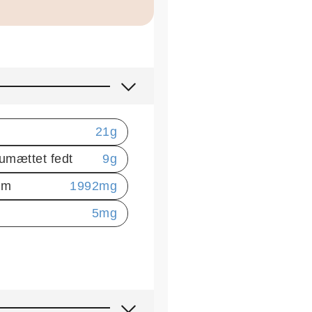
21
g
umættet fedt
9
g
um
1992
mg
5
mg