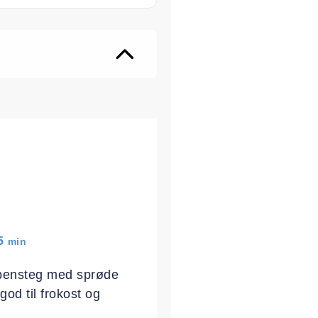
e
minutter
5
min
ibbensteg med sprøde
god til frokost og