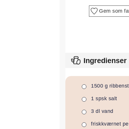
Gem som fav
Ingredienser
1500
g
ribbens
▢
1
spsk
salt
▢
3
dl
vand
▢
friskkværnet pe
▢