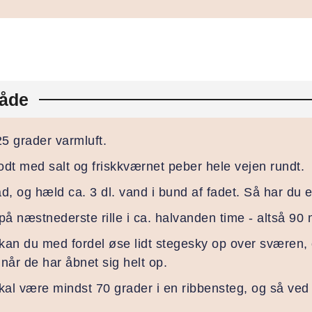
åde
25 grader varmluft.
dt med salt og friskkværnet peber hele vejen rundt.
ad, og hæld ca. 3 dl. vand i bund af fadet. Så har du e
 på næstnederste rille i ca. halvanden time - altså 90 
an du med fordel øse lidt stegesky op over sværen, o
år de har åbnet sig helt op.
al være mindst 70 grader i en ribbensteg, og så ved