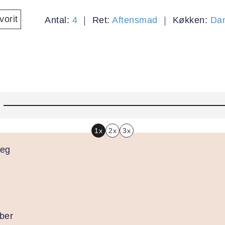
orit
Antal:
4
Ret:
Aftensmad
Køkken:
Da
1x
2x
3x
teg
ber