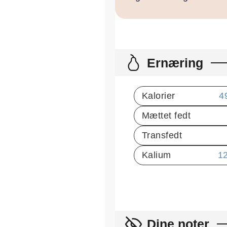
Ernæring
Kalorier
4
Mættet fedt
Transfedt
Kalium
1
Dine noter