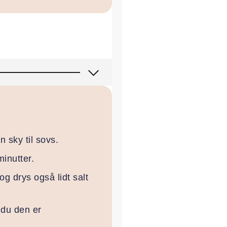
n sky til sovs.
minutter.
g drys også lidt salt
 du den er