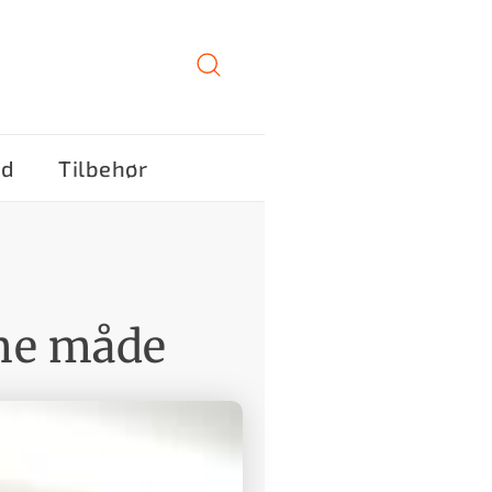
ød
Tilbehør
me måde