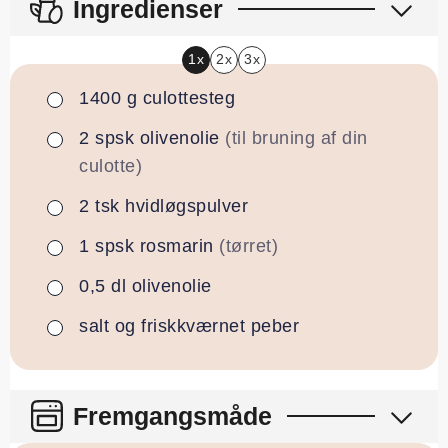
Ingredienser
1x
2x
3x
1400
g
culottesteg
▢
2
spsk
olivenolie
(til bruning af din
▢
culotte)
2
tsk
hvidløgspulver
▢
1
spsk
rosmarin
(tørret)
▢
0,5
dl
olivenolie
▢
salt og friskkværnet peber
▢
Fremgangsmåde