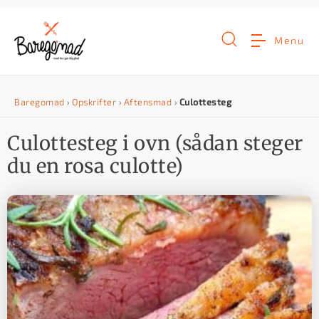
G
å
Menu
t
i
Baregomad
›
Opskrifter
›
Aftensmad
›
Culottesteg
l
i
Culottesteg i ovn (sådan steger
n
du en rosa culotte)
d
h
o
l
d
e
t