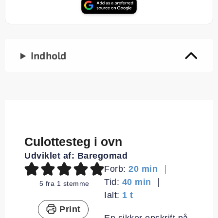
Indhold
Culottesteg i ovn
Udviklet af:
Baregomad
minutter
Forb:
20
min
minutter
Tid:
40
min
5
fra 1 stemme
time
Ialt:
1
t
Print
En sikker opskrift på