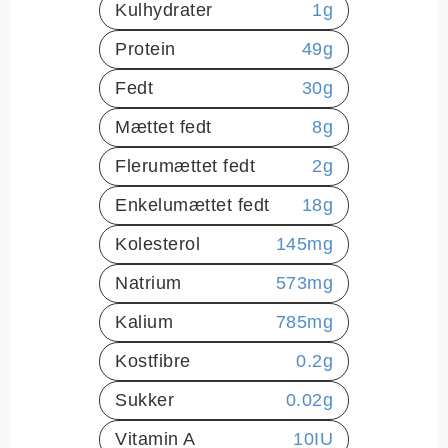
Kulhydrater
1
g
Protein
49
g
Fedt
30
g
Mættet fedt
8
g
Flerumættet fedt
2
g
Enkelumættet fedt
18
g
Kolesterol
145
mg
Natrium
573
mg
Kalium
785
mg
Kostfibre
0.2
g
Sukker
0.02
g
Vitamin A
10
IU