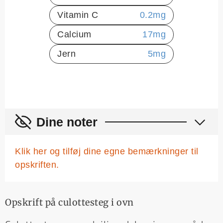
Vitamin C
0.2
mg
Calcium
17
mg
Jern
5
mg
Dine noter
Klik her og tilføj dine egne bemærkninger til
opskriften.
Opskrift på culottesteg i ovn