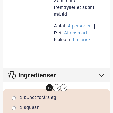
20 minutter
fremtryller et skønt
måltid
Antal:
4
personer
Ret:
Aftensmad
Køkken:
Italiensk
Ingredienser
1x
2x
3x
1
bundt
forårsløg
▢
1
squash
▢