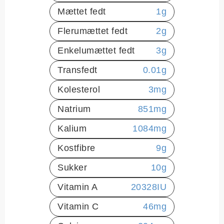
Mættet fedt
1
g
Flerumættet fedt
2
g
Enkelumættet fedt
3
g
Transfedt
0.01
g
Kolesterol
3
mg
Natrium
851
mg
Kalium
1084
mg
Kostfibre
9
g
Sukker
10
g
Vitamin A
20328
IU
Vitamin C
46
mg