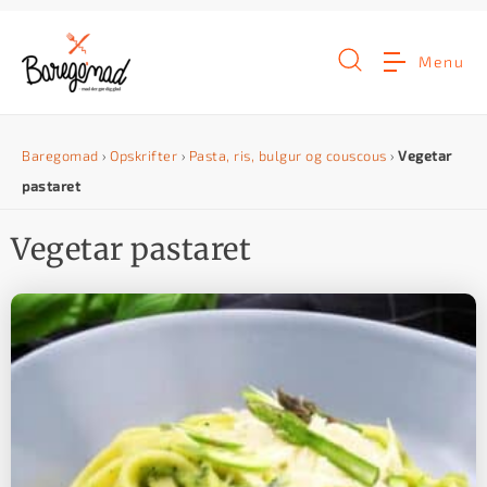
G
å
Menu
t
i
Baregomad
›
Opskrifter
›
Pasta, ris, bulgur og couscous
›
Vegetar
l
pastaret
i
n
Vegetar pastaret
d
h
o
l
d
e
t