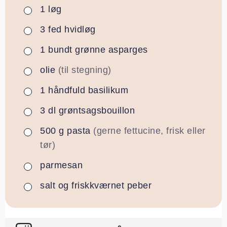
1
løg
▢
3
fed
hvidløg
▢
1
bundt
grønne asparges
▢
olie
(til stegning)
▢
1
håndfuld
basilikum
▢
3
dl
grøntsagsbouillon
▢
500
g
pasta
(gerne fettucine, frisk eller
▢
tør)
parmesan
▢
salt og friskkværnet peber
▢