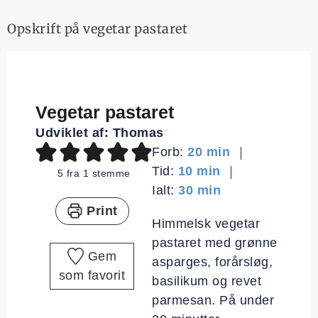
Opskrift på vegetar pastaret
Vegetar pastaret
Udviklet af:
Thomas
minutter
Forb:
20
min
minutter
Tid:
10
min
5
fra 1 stemme
minutter
Ialt:
30
min
Print
Himmelsk vegetar
pastaret med grønne
Gem
asparges, forårsløg,
som favorit
basilikum og revet
parmesan. På under