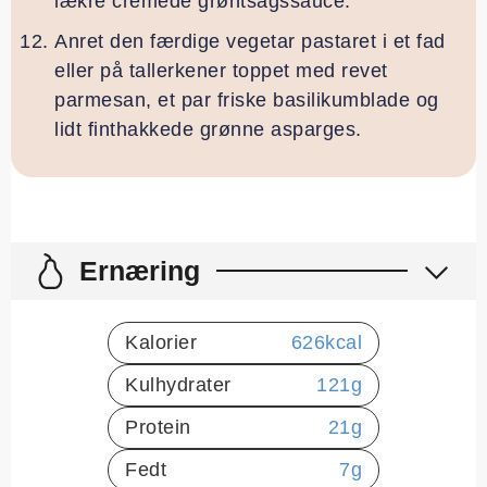
lækre cremede grøntsagssauce.
Anret den færdige vegetar pastaret i et fad
eller på tallerkener toppet med revet
parmesan, et par friske basilikumblade og
lidt finthakkede grønne asparges.
Ernæring
Kalorier
626
kcal
Kulhydrater
121
g
Protein
21
g
Fedt
7
g