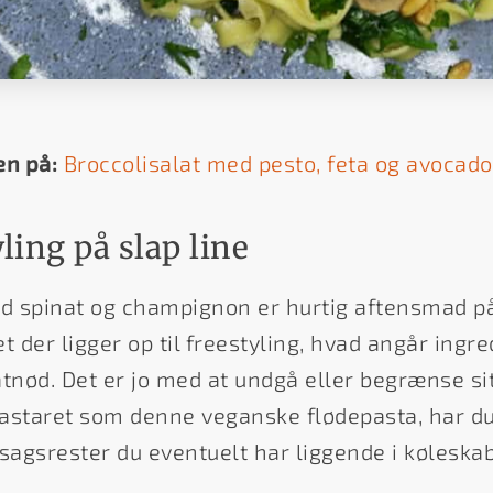
en på:
Broccolisalat med pesto, feta og avocado
ling på slap line
d spinat og champignon er hurtig aftensmad p
t der ligger op til freestyling, hvad angår ingr
atnød. Det er jo med at undgå eller begrænse si
taret som denne veganske flødepasta, har du 
sagsrester du eventuelt har liggende i køleska