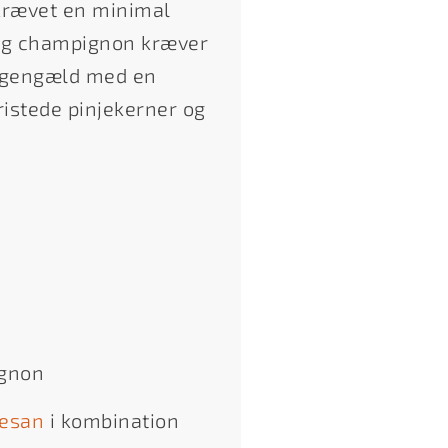
krævet en minimal
 og champignon kræver
il gengæld med en
istede pinjekerner og
ignon
esan
i kombination