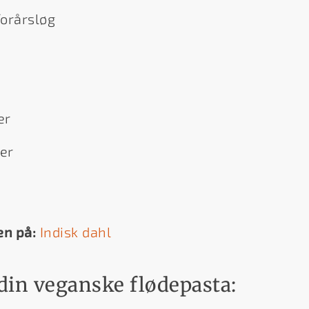
forårsløg
er
er
en på:
Indisk dahl
din veganske flødepasta: