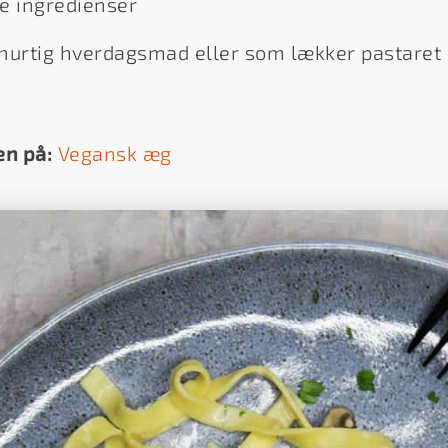
e ingredienser
hurtig hverdagsmad eller som lækker pastaret
en på:
Vegansk æg