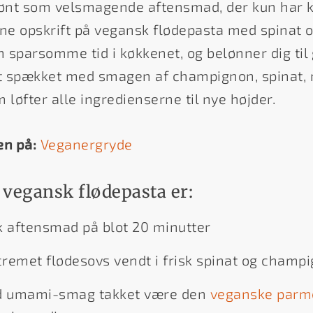
skønt som velsmagende aftensmad, der kun har 
nne opskrift på vegansk flødepasta med spinat
in sparsomme tid i køkkenet, og belønner dig t
t spækket med smagen af champignon, spinat, r
løfter alle ingredienserne til nye højder.
en på:
Veganergryde
 vegansk flødepasta er:
 aftensmad på blot 20 minutter
remet flødesovs vendt i frisk spinat og champ
 umami-smag takket være den
veganske parm