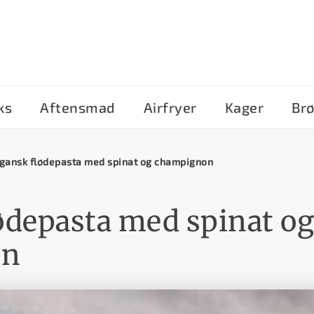
ks
Aftensmad
Airfryer
Kager
Br
gansk flødepasta med spinat og champignon
ødepasta med spinat og
on