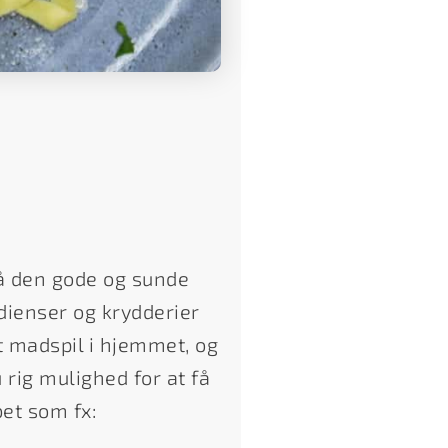
å den gode og sunde
edienser og krydderier
t madspil i hjemmet, og
rig mulighed for at få
bet som fx: