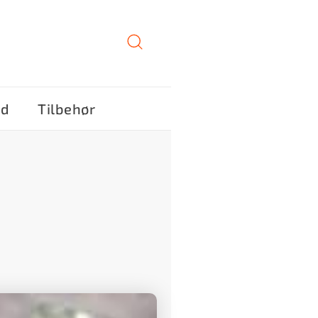
ød
Tilbehør