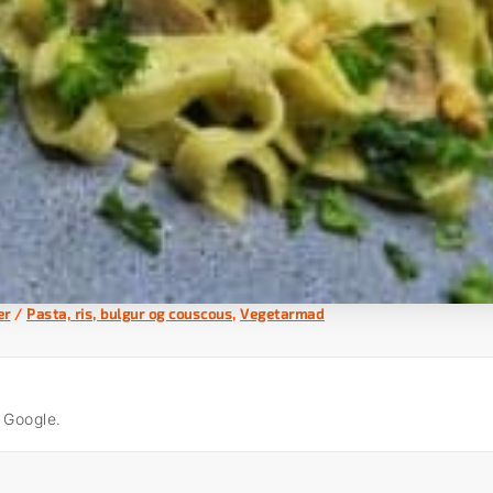
er
/
Pasta, ris, bulgur og couscous
,
Vegetarmad
å Google.