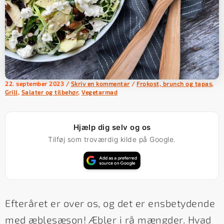
22. september 2023
/
Skriv en kommentar
/
Frokost, brunch og tapas
,
Grill
,
Salater og tilbehør
,
Vegetarmad
Hjælp dig selv og os
Tilføj som troværdig kilde på Google.
Efteråret er over os, og det er ensbetydende
med æblesæson! Æbler i rå mængder. Hvad