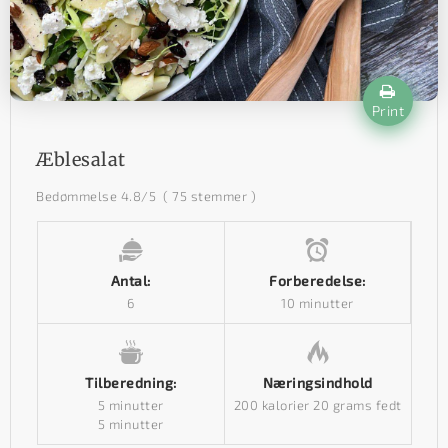
Print
Æblesalat
Bedømmelse
4.8
/5
(
75
stemmer )
Antal:
Forberedelse:
6
10 minutter
Tilberedning:
Næringsindhold
5 minutter
200 kalorier
20 grams fedt
5 minutter