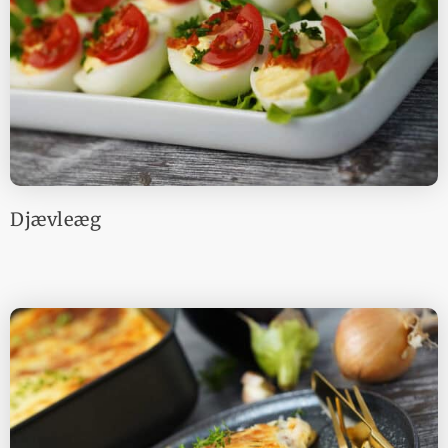
Djævleæg