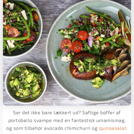
Ser det ikke bare lækkert ud? Saftige bøffer af
portobello svampe med en fantastisk umamismag,
og som tilbehør avocado chimichurri og
quinoasalat
.