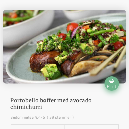
Print
Portobello bøffer med avocado
chimichurri
Bedømmelse
4.4
/5
(
39
stemmer )