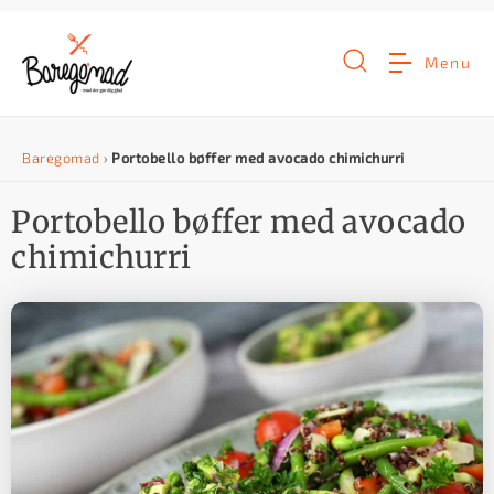
G
å
Menu
t
i
Baregomad
›
Portobello bøffer med avocado chimichurri
l
i
Portobello bøffer med avocado
n
chimichurri
d
h
o
l
d
e
t