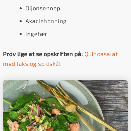
Dijonsennep
Akaciehonning
Ingefær
Prøv lige at se opskriften på:
Quinoasalat
med laks og spidskål