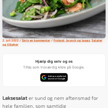
2. juli 2022
/
Skriv en kommentar
/
Frokost, brunch og tapas
,
Salater
og tilbehør
Hjælp dig selv og os
Tilføj som troværdig kilde på Google.
Laksesalat
er sund og nem aftensmad for
hele familien, som samtidig