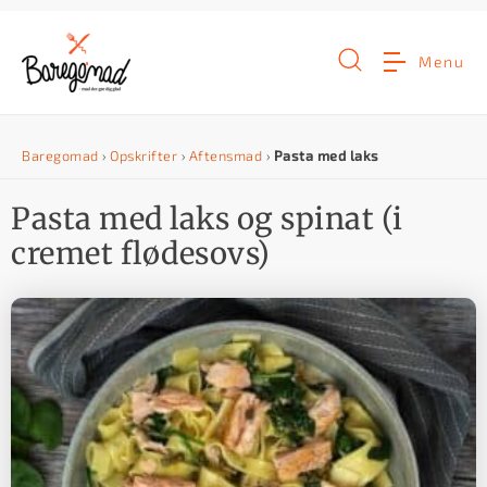
G
å
Menu
t
i
Baregomad
›
Opskrifter
›
Aftensmad
›
Pasta med laks
l
i
Pasta med laks og spinat (i
n
cremet flødesovs)
d
h
o
l
d
e
t