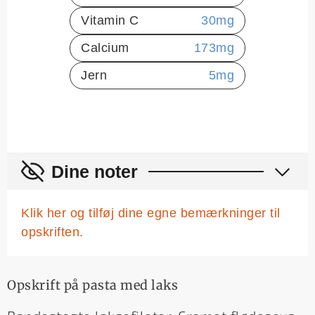
Vitamin C
30
mg
Calcium
173
mg
Jern
5
mg
Dine noter
Klik her og tilføj dine egne bemærkninger til
opskriften.
Opskrift på pasta med laks