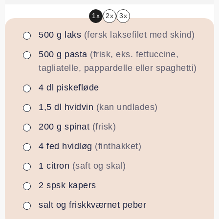
1x
2x
3x
500
g
laks
(fersk laksefilet med skind)
▢
500
g
pasta
(frisk, eks. fettuccine,
▢
tagliatelle, pappardelle eller spaghetti)
4
dl
piskefløde
▢
1,5
dl
hvidvin
(kan undlades)
▢
200
g
spinat
(frisk)
▢
4
fed
hvidløg
(finthakket)
▢
1
citron
(saft og skal)
▢
2
spsk
kapers
▢
salt og friskkværnet peber
▢