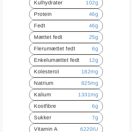
Kulhydrater
102
g
Protein
46
g
Fedt
46
g
Mættet fedt
25
g
Flerumættet fedt
6
g
Enkelumættet fedt
12
g
Kolesterol
182
mg
Natrium
825
mg
Kalium
1331
mg
Kostfibre
6
g
Sukker
7
g
Vitamin A
6220
IU