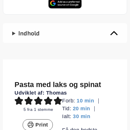
Indhold
Pasta med laks og spinat
Udviklet af:
Thomas
minutter
Forb:
10
min
minutter
Tid:
20
min
5
fra 1 stemme
minutter
Ialt:
30
min
Print
Få den bedste