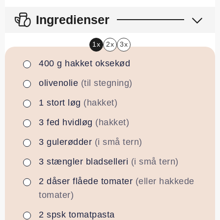
Ingredienser
1x
2x
3x
400
g
hakket oksekød
▢
olivenolie
(til stegning)
▢
1
stort
løg
(hakket)
▢
3
fed
hvidløg
(hakket)
▢
3
gulerødder
(i små tern)
▢
3
stængler
bladselleri
(i små tern)
▢
2
dåser
flåede tomater
(eller hakkede
▢
tomater)
2
spsk
tomatpasta
▢