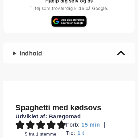
Hjælp dig selv og os
Tilføj som troværdig kilde på Google.
Indhold
Spaghetti med kødsovs
Udviklet af:
Baregomad
minutter
Forb:
15
min
time
Tid:
1
t
5
fra 1 stemme