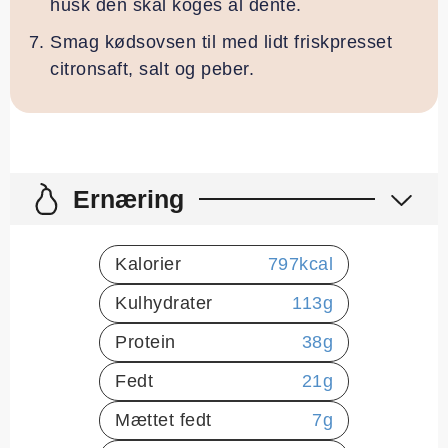
husk den skal koges al dente.
Smag kødsovsen til med lidt friskpresset
citronsaft, salt og peber.
Ernæring
Kalorier
797
kcal
Kulhydrater
113
g
Protein
38
g
Fedt
21
g
Mættet fedt
7
g