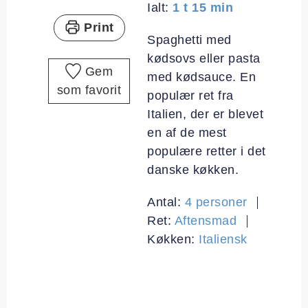
time
minutter
Ialt:
1
t
15
min
Print
Spaghetti med
kødsovs eller pasta
Gem
med kødsauce. En
som favorit
populær ret fra
Italien, der er blevet
en af de mest
populære retter i det
danske køkken.
Antal:
4
personer
Ret:
Aftensmad
Køkken:
Italiensk