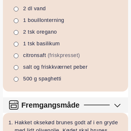
2
dl
vand
▢
1
bouillonterning
▢
2
tsk
oregano
▢
1
tsk
basilikum
▢
citronsaft
(friskpresset)
▢
salt og friskkværnet peber
▢
500
g
spaghetti
▢
Fremgangsmåde
Hakket oksekød brunes godt af i en gryde
med lidt olivenolie. Kødet skal brunes