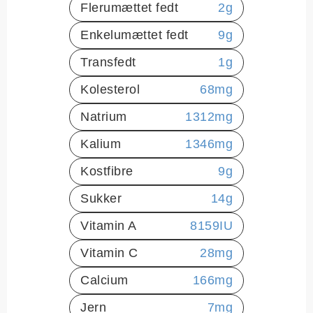
Flerumættet fedt
2
g
Enkelumættet fedt
9
g
Transfedt
1
g
Kolesterol
68
mg
Natrium
1312
mg
Kalium
1346
mg
Kostfibre
9
g
Sukker
14
g
Vitamin A
8159
IU
Vitamin C
28
mg
Calcium
166
mg
Jern
7
mg