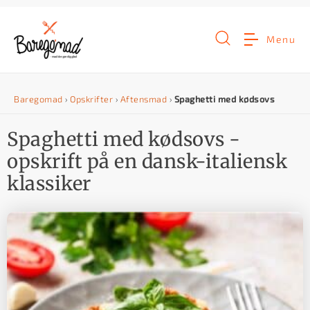
G
å
Menu
t
i
Baregomad
›
Opskrifter
›
Aftensmad
›
Spaghetti med kødsovs
l
i
Spaghetti med kødsovs -
n
opskrift på en dansk-italiensk
d
klassiker
h
o
l
d
e
t