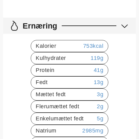
Ernæring
Kalorier
753
kcal
Kulhydrater
119
g
Protein
41
g
Fedt
13
g
Mættet fedt
3
g
Flerumættet fedt
2
g
Enkelumættet fedt
5
g
Natrium
2985
mg