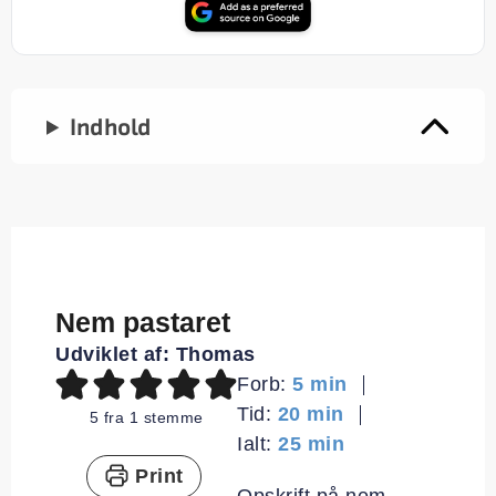
Indhold
Nem pastaret
Udviklet af:
Thomas
minutter
Forb:
5
min
minutter
Tid:
20
min
5
fra 1 stemme
minutter
Ialt:
25
min
Print
Opskrift på nem