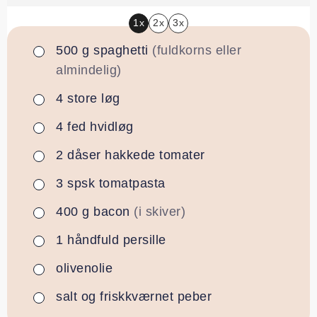
1x
2x
3x
500
g
spaghetti
(fuldkorns eller
▢
almindelig)
4
store
løg
▢
4
fed
hvidløg
▢
2
dåser
hakkede tomater
▢
3
spsk
tomatpasta
▢
400
g
bacon
(i skiver)
▢
1
håndfuld
persille
▢
olivenolie
▢
salt og friskkværnet peber
▢