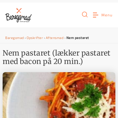
G
å
Menu
t
i
Baregomad
›
Opskrifter
›
Aftensmad
›
Nem pastaret
l
i
Nem pastaret (lækker pastaret
n
med bacon på 20 min.)
d
h
o
l
d
e
t