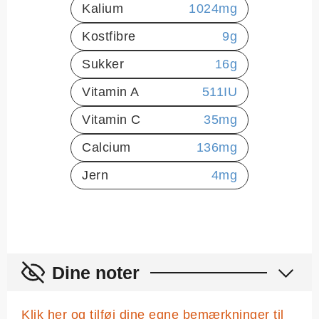
Kalium
1024
mg
Kostfibre
9
g
Sukker
16
g
Vitamin A
511
IU
Vitamin C
35
mg
Calcium
136
mg
Jern
4
mg
Dine noter
Klik her og tilføj dine egne bemærkninger til