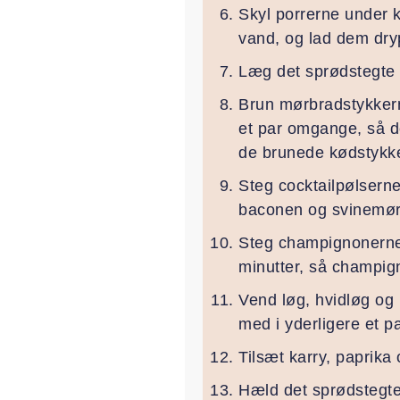
Skyl porrerne under k
vand, og lad dem drypp
Læg det sprødstegte b
Brun mørbradstykkerne
et par omgange, så de
de brunede kødstykker
Steg cocktailpølserne
baconen og svinemør
Steg champignonerne 
minutter, så champig
Vend løg, hvidløg og
med i yderligere et pa
Tilsæt karry, paprika
Hæld det sprødstegte