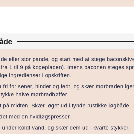
åde
e eller stor pande, og start med at stege baconskiv
 fra 1 til 9 på kogepladen). Imens baconen steges sp
ge ingredienser i opskriften.
fri for sener, hinder og fedt, og skær mørbraden ig
rtykke halve mørbradbøffer.
et på midten. Skær løget ud i tynde rustikke løgbåde.
 det med en hvidløgspresser.
under koldt vand, og skær dem ud i kvarte stykker.