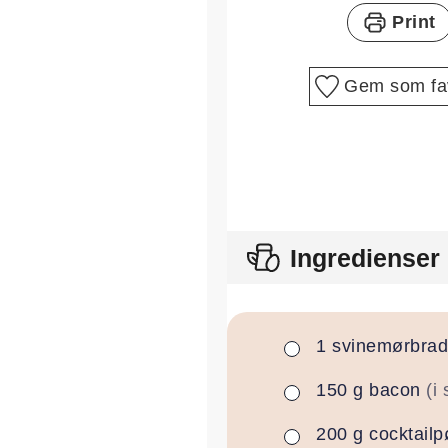
Print
Gem som fav
Ingredienser
1
svinemørbrad
▢
150
g
bacon
(i
▢
200
g
cocktailp
▢