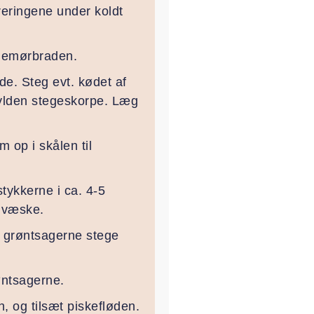
reringene under koldt
inemørbraden.
de. Steg evt. kødet af
 gylden stegeskorpe. Læg
 op i skålen til
tykkerne i ca. 4-5
s væske.
d grøntsagerne stege
øntsagerne.
 og tilsæt piskefløden.