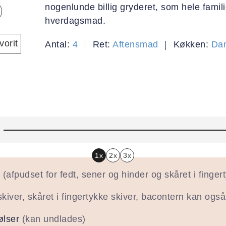
nogenlunde billig gryderet, som hele famil
hverdagsmad.
orit
Antal:
4
Ret:
Aftensmad
Køkken:
Da
1x
2x
3x
(afpudset for fedt, sener og hinder og skåret i finger
 skiver, skåret i fingertykke skiver, bacontern kan og
ølser
(kan undlades)