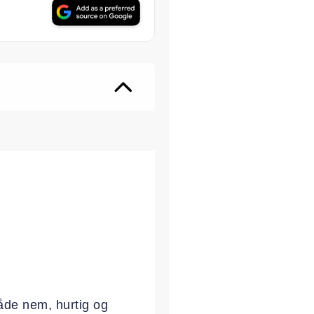
ter
både nem, hurtig og