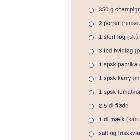
350
g
champig
▢
2
porrer
(renset
▢
1
stort
løg
(skå
▢
3
fed
hvidløg
(p
▢
1
spsk
paprika
▢
1
spsk
karry
(m
▢
1
spsk
tomatko
▢
2,5
dl
fløde
▢
1
dl
mælk
(kan 
▢
salt og friskkv
▢