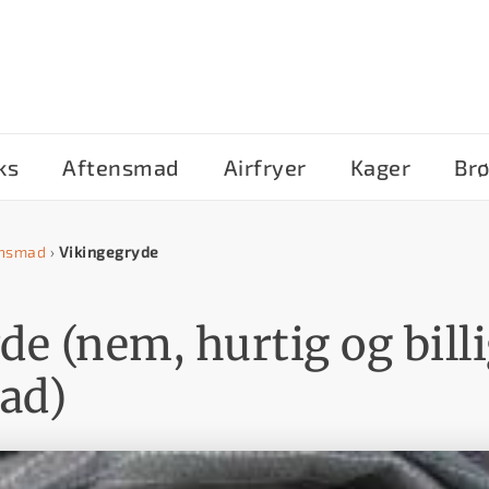
ks
Aftensmad
Airfryer
Kager
Br
ensmad
›
Vikingegryde
e (nem, hurtig og bill
ad)