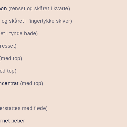
non
(renset og skåret i kvarte)
 og skåret i fingertykke skiver)
ret i tynde både)
resset)
(med top)
ed top)
ncentrat
(med top)
erstattes med fløde)
ærnet peber