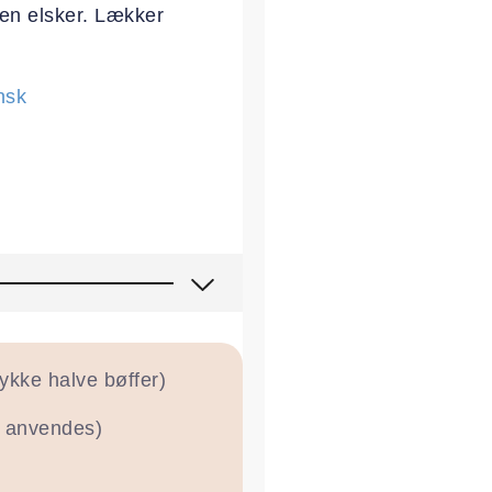
ien elsker. Lækker
nsk
tykke halve bøffer)
så anvendes)