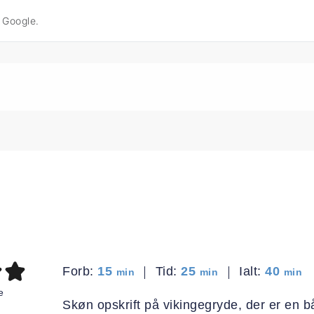
å Google.
minutter
minutter
minut
Forb:
15
Tid:
25
Ialt:
40
min
min
min
e
Skøn opskrift på vikingegryde, der er en 