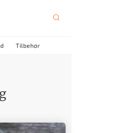
ød
Tilbehør
ig