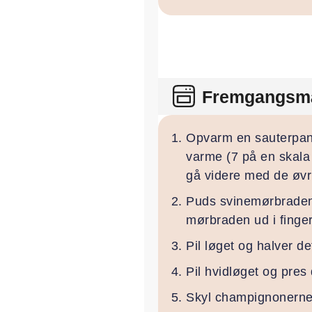
Fremgangsm
Opvarm en sauterpand
varme (7 på en skala
gå videre med de øvri
Puds svinemørbraden 
mørbraden ud i finge
Pil løget og halver d
Pil hvidløget og pres
Skyl champignonerne 