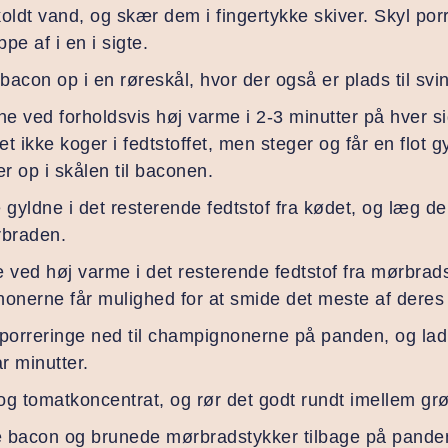
oldt vand, og skær dem i fingertykke skiver. Skyl por
e af i en i sigte.
acon op i en røreskål, hvor der også er plads til sv
 ved forholdsvis høj varme i 2-3 minutter på hver si
t ikke koger i fedtstoffet, men steger og får en flot
 op i skålen til baconen.
 gyldne i det resterende fedtstof fra kødet, og læg dem
braden.
ved høj varme i det resterende fedtstof fra mørbrads
nonerne får mulighed for at smide det meste af dere
 porreringe ned til champignonerne på panden, og la
r minutter.
 og tomatkoncentrat, og rør det godt rundt imellem gr
 bacon og brunede mørbradstykker tilbage på panden,