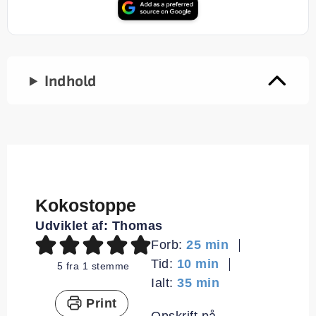
Indhold
Kokostoppe
Udviklet af:
Thomas
minutter
Forb:
25
min
minutter
Tid:
10
min
5
fra 1 stemme
minutter
Ialt:
35
min
Print
Opskrift på