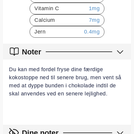
Vitamin C
1
mg
Calcium
7
mg
Jern
0.4
mg
Noter
Du kan med fordel fryse dine færdige
kokostoppe ned til senere brug, men vent så
med at dyppe bunden i chokolade indtil de
skal anvendes ved en senere lejlighed.
Dine noter