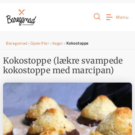
G
å
Menu
t
i
Baregomad
›
Opskrifter
›
Kager
›
Kokostoppe
l
i
Kokostoppe (lækre svampede
n
kokostoppe med marcipan)
d
h
o
l
d
e
t