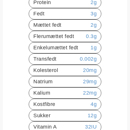
Protein
2
g
Fedt
3
g
Mættet fedt
2
g
Flerumættet fedt
0.3
g
Enkelumættet fedt
1
g
Transfedt
0.002
g
Kolesterol
20
mg
Natrium
29
mg
Kalium
22
mg
Kostfibre
4
g
Sukker
12
g
Vitamin A
32
IU