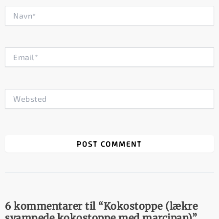
Navn*
Email*
Websted
6 kommentarer til “Kokostoppe (lækre
svampede kokostoppe med marcipan)”