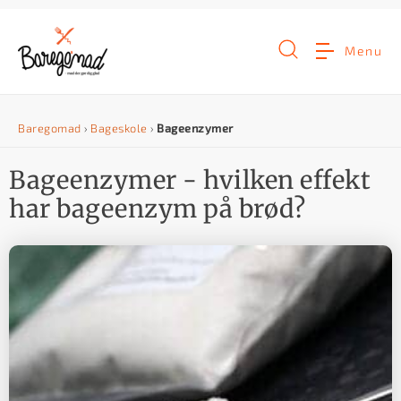
G
å
Menu
t
i
Baregomad
›
Bageskole
›
Bageenzymer
l
i
Bageenzymer - hvilken effekt
n
har bageenzym på brød?
d
h
o
l
d
e
t