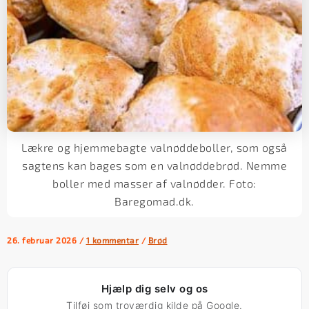
Lækre og hjemmebagte valnøddeboller, som også
sagtens kan bages som en valnøddebrød. Nemme
boller med masser af valnødder. Foto:
Baregomad.dk.
26. februar 2026
/
1 kommentar
/
Brød
Hjælp dig selv og os
Tilføj som troværdig kilde på Google.