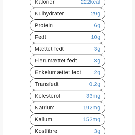
Kalorier
222
kcal
Kulhydrater
29
g
Protein
6
g
Fedt
10
g
Mættet fedt
3
g
Flerumættet fedt
3
g
Enkelumættet fedt
2
g
Transfedt
0.2
g
Kolesterol
33
mg
Natrium
192
mg
Kalium
152
mg
Kostfibre
3
g