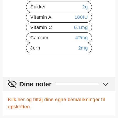
Sukker
2
g
Vitamin A
180
IU
Vitamin C
0.1
mg
Calcium
42
mg
Jern
2
mg
Dine noter
Klik her og tilføj dine egne bemærkninger til
opskriften.