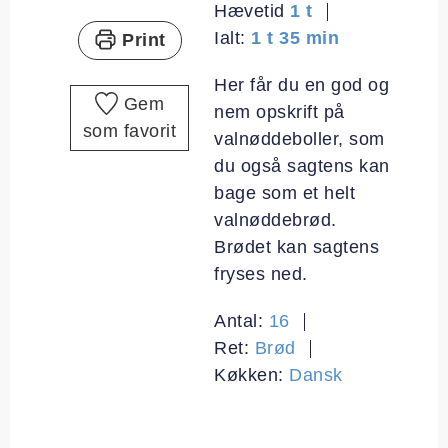
time
Hævetid
1
t
time
minutter
Ialt:
1
t
35
min
Print
Her får du en god og
Gem
nem opskrift på
som favorit
valnøddeboller, som
du også sagtens kan
bage som et helt
valnøddebrød.
Brødet kan sagtens
fryses ned.
Antal:
16
Ret:
Brød
Køkken:
Dansk