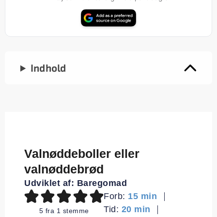
Indhold
Valnøddeboller eller
valnøddebrød
Udviklet af:
Baregomad
minutter
Forb:
15
min
minutter
Tid:
20
min
5
fra 1 stemme