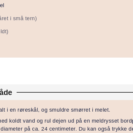
el
året i små tern)
ldt)
åde
t i en røreskål, og smuldre smørret i melet.
ed koldt vand og rul dejen ud på en meldrysset bordp
diameter på ca. 24 centimeter. Du kan også trykke de