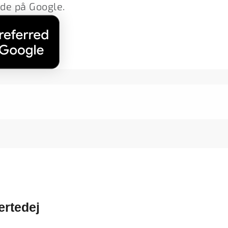
lde på Google.
ærtedej