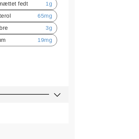
mættet fedt
1
g
terol
65
mg
ibre
3
g
um
19
mg