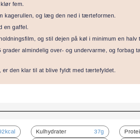
klør fem.
om kagerullen, og læg den ned i tærteformen.
 en gaffel.
ldningsfilm, og stil dejen på køl i minimum en halv 
 grader almindelig over- og undervarme, og forbag tæ
 er den klar til at blive fyldt med tærtefyldet.
92
kcal
Kulhydrater
37
g
Prote