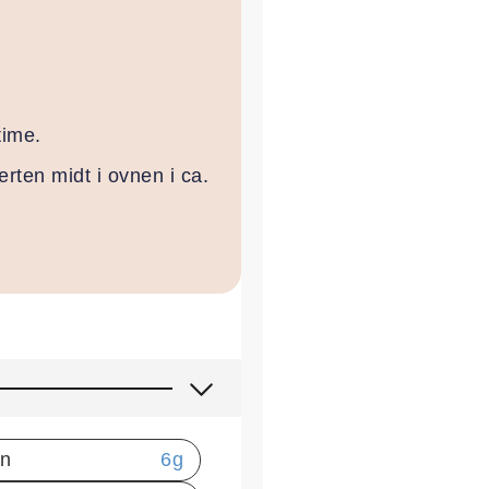
time.
rten midt i ovnen i ca.
in
6
g