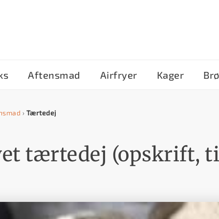
ks
Aftensmad
Airfryer
Kager
Br
ensmad
›
Tærtedej
 tærtedej (opskrift, t