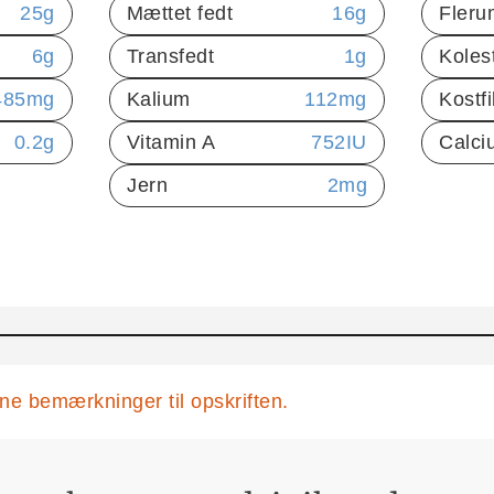
25
g
Mættet fedt
16
g
Fleru
6
g
Transfedt
1
g
Koles
485
mg
Kalium
112
mg
Kostf
0.2
g
Vitamin A
752
IU
Calci
Jern
2
mg
egne bemærkninger til opskriften.