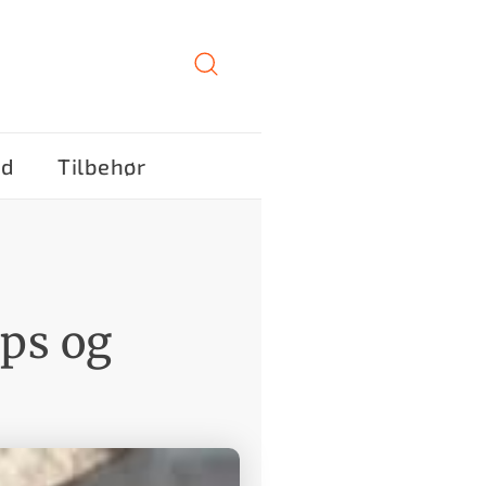
ød
Tilbehør
ips og