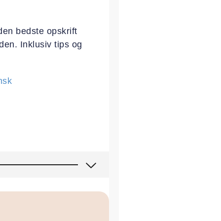
er
den bedste opskrift
en. Inklusiv tips og
nsk