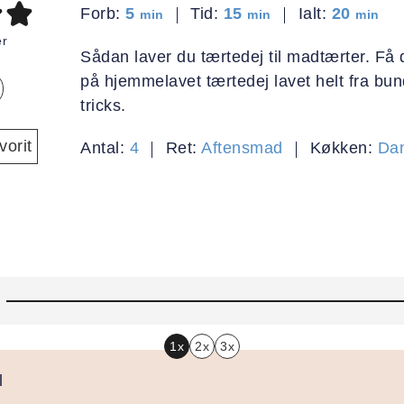
minutter
minutter
minutt
Forb:
5
Tid:
15
Ialt:
20
min
min
min
r
Sådan laver du tærtedej til madtærter. Få 
på hjemmelavet tærtedej lavet helt fra bund
tricks.
orit
Antal:
4
Ret:
Aftensmad
Køkken:
Da
1x
2x
3x
l