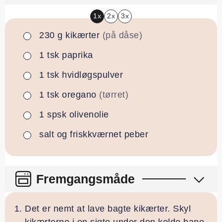
1x
2x
3x
230
g
kikærter
(på dåse)
▢
1
tsk
paprika
▢
1
tsk
hvidløgspulver
▢
1
tsk
oregano
(tørret)
▢
1
spsk
olivenolie
▢
salt og friskkværnet peber
▢
Fremgangsmåde
Det er nemt at lave bagte kikærter. Skyl
kikærterne i en sigte under den kolde hane