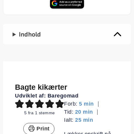
Indhold
Bagte kikærter
Udviklet af:
Baregomad
minutter
Forb:
5
min
minutter
Tid:
20
min
5
fra 1 stemme
minutter
Ialt:
25
min
Print
Lækker opskrift på