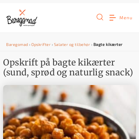
G
å
Menu
t
i
Baregomad
›
Opskrifter
›
Salater og tilbehør
›
Bagte kikærter
l
i
Opskrift på bagte kikærter
n
(sund, sprød og naturlig snack)
d
h
o
l
d
e
t