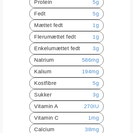
Protein
5
g
Fedt
5
g
Mættet fedt
1
g
Flerumættet fedt
1
g
Enkelumættet fedt
3
g
Natrium
586
mg
Kalium
194
mg
Kostfibre
5
g
Sukker
3
g
Vitamin A
270
IU
Vitamin C
1
mg
Calcium
38
mg