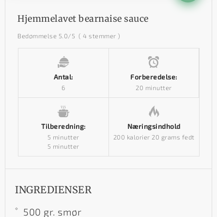
Hjemmelavet bearnaise sauce
Bedømmelse
5.0
/5
(
4
stemmer )
Antal:
Forberedelse:
6
20 minutter
Tilberedning:
Næringsindhold
5 minutter
200 kalorier
20 grams fedt
5 minutter
INGREDIENSER
500 gr. smør