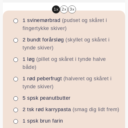
1x
2x
3x
1
svinemørbrad
(pudset og skåret i
▢
fingertykke skiver)
2
bundt
forårsløg
(skyllet og skåret i
▢
tynde skiver)
1
løg
(pillet og skåret i tynde halve
▢
både)
1
rød peberfrugt
(halveret og skåret i
▢
tynde skiver)
5
spsk
peanutbutter
▢
2
tsk
rød karrypasta
(smag dig lidt frem)
▢
1
spsk
brun farin
▢