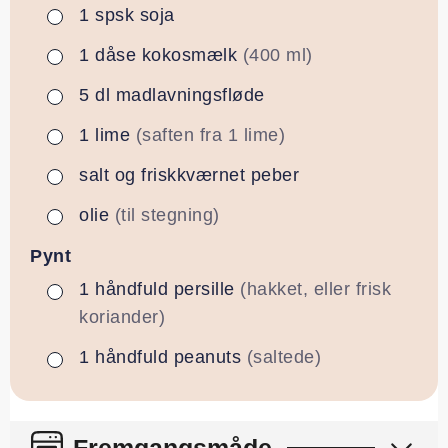
1
spsk
soja
▢
1
dåse
kokosmælk
(400 ml)
▢
5
dl
madlavningsfløde
▢
1
lime
(saften fra 1 lime)
▢
salt og friskkværnet peber
▢
olie
(til stegning)
▢
Pynt
1
håndfuld
persille
(hakket, eller frisk
▢
koriander)
1
håndfuld
peanuts
(saltede)
▢
Fremgangsmåde