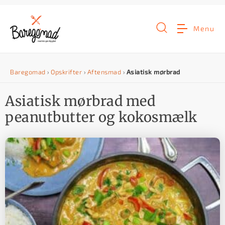
G
å
Menu
t
i
Baregomad
›
Opskrifter
›
Aftensmad
›
Asiatisk mørbrad
l
i
Asiatisk mørbrad med
n
peanutbutter og kokosmælk
d
h
o
l
d
e
t