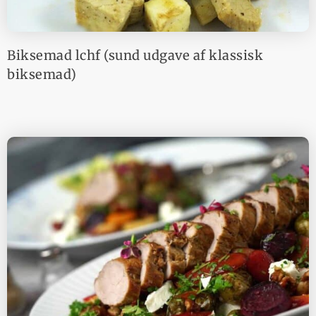
Biksemad lchf (sund udgave af klassisk
biksemad)