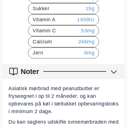
Sukker
15
g
Vitamin A
1938
IU
Vitamin C
53
mg
Calcium
246
mg
Jern
6
mg
Noter
Asiatisk mørbrad med peanutbutter er
fryseegnet i op til 2 måneder, og kan
opbevares på køl i tætlukket opbevaringsboks
i minimum 2 dage.
Du kan sagtens udskifte svinemørbraden med