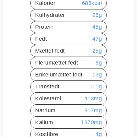
Kalorier
683
kcal
Kulhydrater
26
g
Protein
45
g
Fedt
47
g
Mættet fedt
25
g
Flerumættet fedt
6
g
Enkelumættet fedt
13
g
Transfedt
0.1
g
Kolesterol
113
mg
Natrium
817
mg
Kalium
1370
mg
Kostfibre
4
g