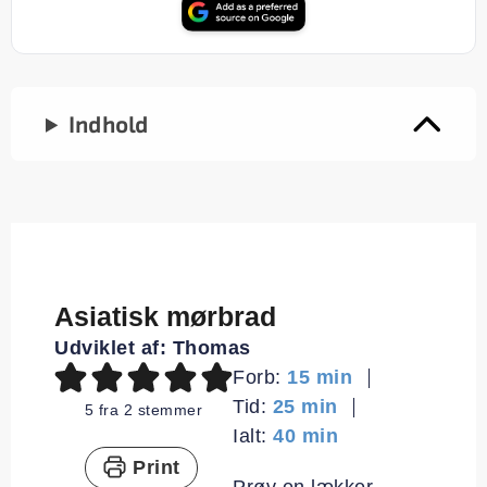
Indhold
Asiatisk mørbrad
Udviklet af:
Thomas
minutter
Forb:
15
min
minutter
Tid:
25
min
5
fra
2
stemmer
minutter
Ialt:
40
min
Print
Prøv en lækker