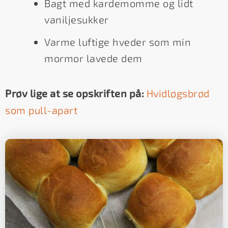
Bagt med kardemomme og lidt
vaniljesukker
Varme luftige hveder som min
mormor lavede dem
Prøv lige at se opskriften på:
Hvidløgsbrød
som pull-apart