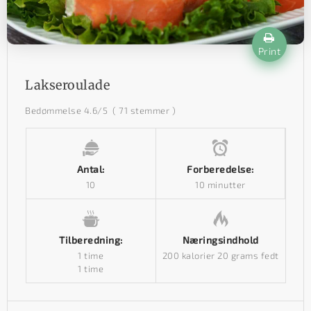
Print
Lakseroulade
Bedømmelse
4.6
/5
(
71
stemmer )
Antal:
Forberedelse:
10
10 minutter
Tilberedning:
Næringsindhold
1 time
200 kalorier
20 grams fedt
1 time