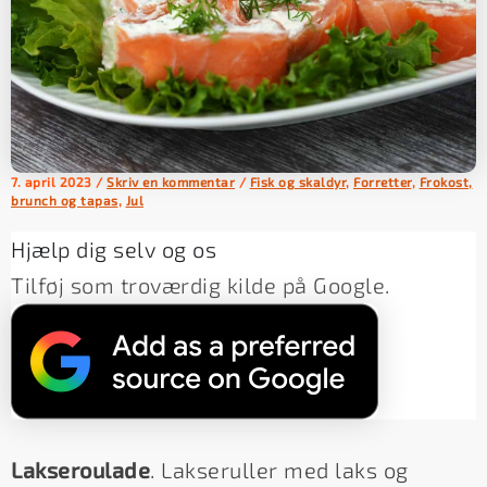
7. april 2023
/
Skriv en kommentar
/
Fisk og skaldyr
,
Forretter
,
Frokost,
brunch og tapas
,
Jul
Hjælp dig selv og os
Tilføj som troværdig kilde på Google.
Lakseroulade
. Lakseruller med laks og